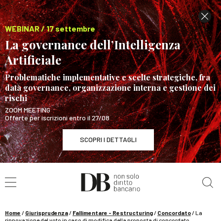
WEBINAR / 17 settembre
La governance dell’Intelligenza
Artificiale
Problematiche implementative e scelte strategiche, fra
data governance, organizzazione interna e gestione dei
rischi
ZOOM MEETING
Offerte per iscrizioni entro il 27/08
SCOPRI I DETTAGLI
Cerca nel sito
WEBINAR / 17 settembre
La governance dell’Intelligenza Artificiale
SCOPRI I DETTAGLI
Home
/
Giurisprudenza
/
Fallimentare - Restructuring
/
Concordato
/
La
rinnovazione del voto in caso di modifica della proposta di concordato