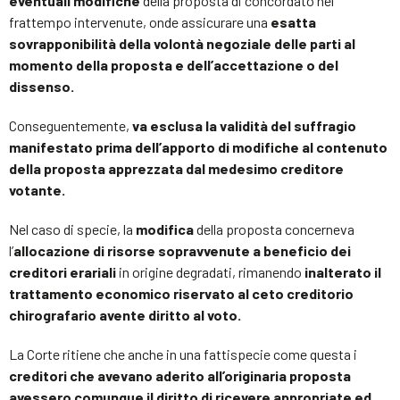
eventuali modifiche
della proposta di concordato nel
frattempo intervenute, onde assicurare una
esatta
sovrapponibilità della volontà negoziale delle parti al
momento della proposta e dell’accettazione o del
dissenso.
Conseguentemente,
va esclusa la validità del suffragio
manifestato prima dell’apporto di modifiche al contenuto
della proposta apprezzata dal medesimo creditore
votante.
Nel caso di specie, la
modifica
della proposta concerneva
l’
allocazione di risorse sopravvenute a beneficio dei
creditori erariali
in origine degradati, rimanendo
inalterato il
trattamento economico riservato al ceto creditorio
chirografario avente diritto al voto.
La Corte ritiene che anche in una fattispecie come questa i
creditori che avevano aderito all’originaria proposta
avessero comunque il diritto di ricevere appropriate ed