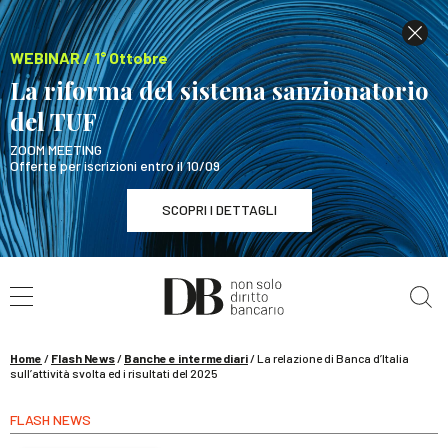
WEBINAR / 1° Ottobre
La riforma del sistema sanzionatorio
del TUF
ZOOM MEETING
Offerte per iscrizioni entro il 10/09
SCOPRI I DETTAGLI
Cerca nel sito
WEBINAR / 1° Ottobre
La riforma del sistema sanzionatorio del TUF
SCOPRI I DETTAGLI
Home
/
Flash News
/
Banche e intermediari
/
La relazione di Banca d’Italia
sull’attività svolta ed i risultati del 2025
FLASH NEWS