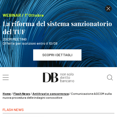
WEBINAR / 1° Ottobre
La riforma del sistema sanzionatorio
del TUF
ZOOM MEETING
Offerte per iscrizioni entro il 10/09
SCOPRI I DETTAGLI
Cerca nel sito
WEBINAR / 1° Ottobre
La riforma del sistema sanzionatorio del TUF
SCOPRI I DETTAGLI
Home
/
Flash News
/
Antitrust e concorrenza
/
Comunicazione AGCOM sulla
nuova procedura delle indagini conoscitive
FLASH NEWS