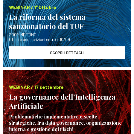
WEBINAR / 1° Ottobre
La riforma del sistema
sanzionatorio del TUF
ZOOM MEETING
Offerte per iscrizioni entro il 10/09
SCOPRI I DETTAGLI
WEBINAR / 17 settembre
La governance dell’Intelligenza
Artificiale
Problematiche implementative e scelte
strategiche, fra data governance, organizzazione
interna e gestione dei rischi