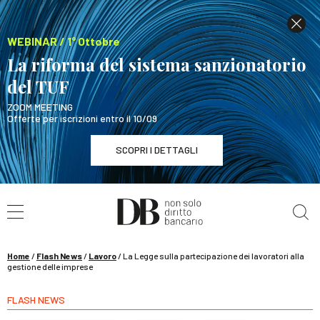
WEBINAR / 1° Ottobre
La riforma del sistema sanzionatorio
del TUF
ZOOM MEETING
Offerte per iscrizioni entro il 10/09
SCOPRI I DETTAGLI
Cerca nel sito
WEBINAR / 1° Ottobre
La riforma del sistema sanzionatorio del TUF
SCOPRI I DETTAGLI
Home
/
Flash News
/
Lavoro
/
La Legge sulla partecipazione dei lavoratori alla
gestione delle imprese
FLASH NEWS