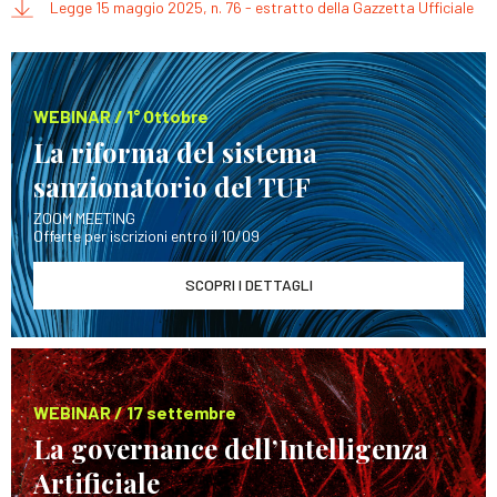
Legge 15 maggio 2025, n. 76 - estratto della Gazzetta Ufficiale
WEBINAR / 1° Ottobre
La riforma del sistema
sanzionatorio del TUF
ZOOM MEETING
Offerte per iscrizioni entro il 10/09
SCOPRI I DETTAGLI
WEBINAR / 17 settembre
La governance dell’Intelligenza
Artificiale