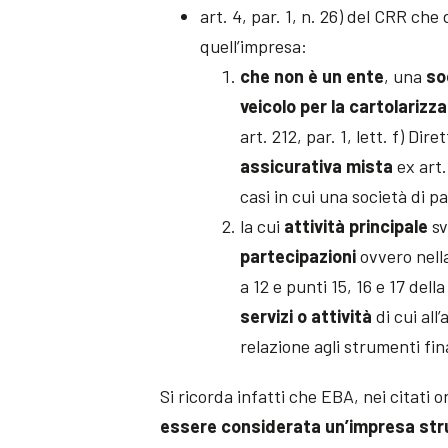
art. 4, par. 1, n. 26) del CRR che 
quell’impresa:
che non è un ente
, una
so
veicolo per la cartolarizz
art. 212, par. 1, lett. f) D
assicurativa mista
ex art.
casi in cui una società di p
la cui
attività principale
sv
partecipazioni
ovvero nell
a 12 e punti 15, 16 e 17 dell
servizi o attività
di cui all
relazione agli strumenti fin
Si ricorda infatti che EBA, nei citati
essere considerata un’impresa st