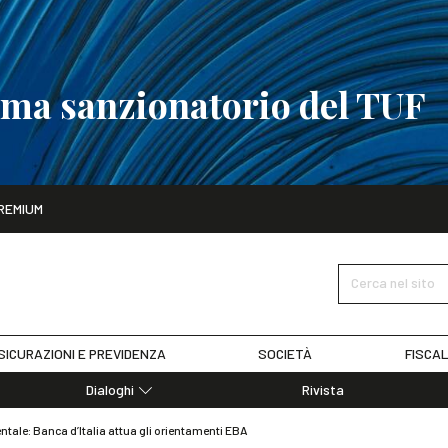
tema sanzionatorio del TUF
ito
REMIUM
tobre
La riforma del sistema sanzionatorio del TUF
SCOPRI I DET
Cerca nel sito
SICURAZIONI E PREVIDENZA
SOCIETÀ
FISCAL
Dialoghi
Rivista
Dialoghi di Diritto dell'Economia
tale: Banca d’Italia attua gli orientamenti EBA
Editoriali