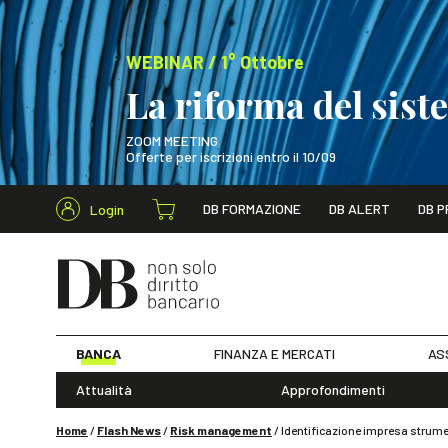
WEBINAR / 1° Ottobre
La riforma del sis
ZOOM MEETING
Offerte per iscrizioni entro il 10/09
Cerca nel s
DB FORMAZIONE
DB ALERT
DB P
Login
WEBINAR / 1° Ot
BANCA
FINANZA E MERCATI
AS
Attualità
Approfondimenti
Home
/
Flash News
/
Risk management
/
Identificazione impresa strumen