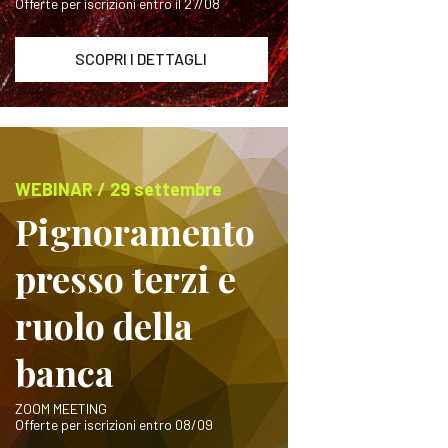
Offerte per iscrizioni entro il 27/08
SCOPRI I DETTAGLI
WEBINAR / 29 settembre
Pignoramento
presso terzi e
ruolo della
banca
ZOOM MEETING
Offerte per iscrizioni entro 08/09