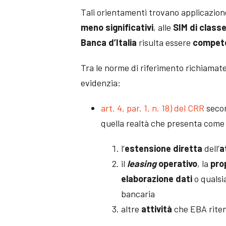
Tali orientamenti trovano applicazion
meno significativi
, alle
SIM
di classe
Banca d’Italia
risulta essere
compet
Tra le norme di riferimento richiamate
evidenzia:
art. 4, par. 1, n. 18) del CRR
secon
quella realtà che presenta come a
l’
estensione diretta
dell’
a
il
leasing
operativo
, la
pro
elaborazione dati
o qualsia
bancaria
altre
attività
che EBA rite