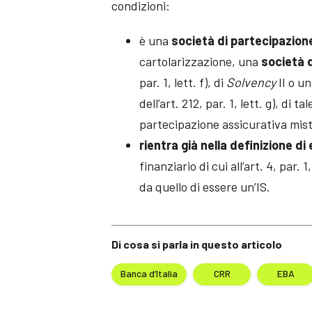
condizioni:
è una
società di partecipazion
cartolarizzazione, una
società 
par. 1, lett. f), di
Solvency
II o u
dell’art. 212, par. 1, lett. g), di 
partecipazione assicurativa mist
rientra già nella definizione di
finanziario di cui all’art. 4, par.
da quello di essere un’IS.
Di cosa si parla in questo articolo
Banca d’Italia
CRR
EBA