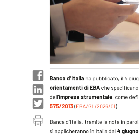
Banca d’Italia
ha pubblicato, il 4 giu
orientamenti di EBA
che specificano i
dell’
impresa strumentale
, come defin
575/2013
(
EBA/GL/2026/01
).
Banca d’Italia, tramite la nota in paro
si applicheranno in Italia dal
4 giugno