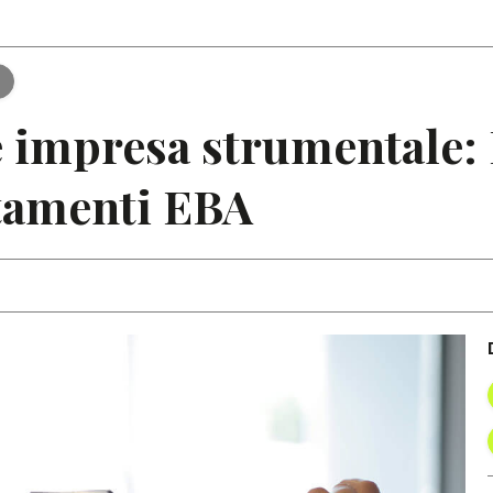
Articoli
Note
e
e impresa strumentale: 
ntamenti EBA