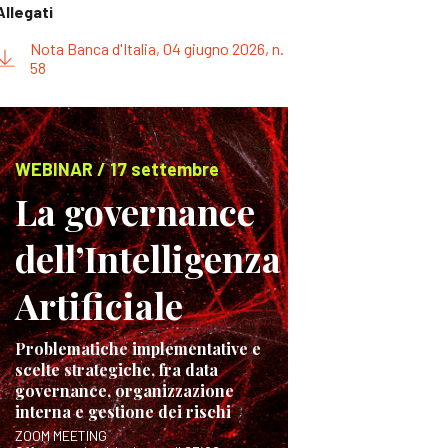
Allegati
Nota Banca d'Italia, 04 giugno 2026, n.
58
WEBINAR / 17 settembre
La governance
dell’Intelligenza
Artificiale
Problematiche implementative e
scelte strategiche, fra data
governance, organizzazione
interna e gestione dei rischi
ZOOM MEETING