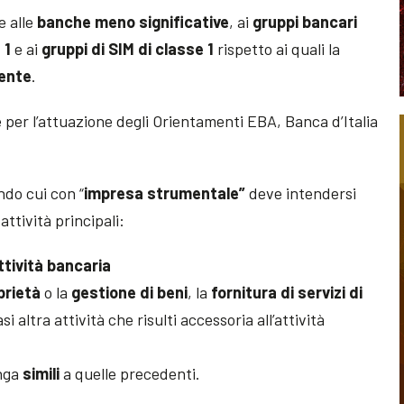
e alle
banche meno significative
, ai
gruppi bancari
 1
e ai
gruppi di SIM di classe 1
rispetto ai quali la
ente
.
 per l’attuazione degli Orientamenti EBA, Banca d’Italia
do cui con “
impresa
strumentale”
deve intendersi
ttività principali:
ttività bancaria
prietà
o la
gestione di beni
, la
fornitura di servizi di
si altra attività che risulti accessoria all’attività
nga
simili
a quelle precedenti.