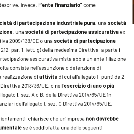
descrive, invece, l’”
ente finanziario”
come
cietà di partecipazione industriale pura
, una
società
azione
, una
società di partecipazione assicurativa
ex
irettiva 2009/138/CE o una
società di partecipazione
 212, par. 1, lett. g) della medesima Direttiva, a parte i
artecipazione assicurativa mista abbia un ente filiazione
olta consiste nell’assunzione o detenzione di
a realizzazione di
attività
di cui all’allegato I, punti da 2
a Direttiva 2013/36/UE, o nell’
esercizio di uno o più
’allegato I, sez. A o B, della Direttiva 2014/65/UE in
anziari dell’allegato I, sez. C Direttiva 2014/65/UE.
 orientamenti, chiarisce che un’impresa
non dovrebbe
rumentale
se è soddisfatta una delle seguenti