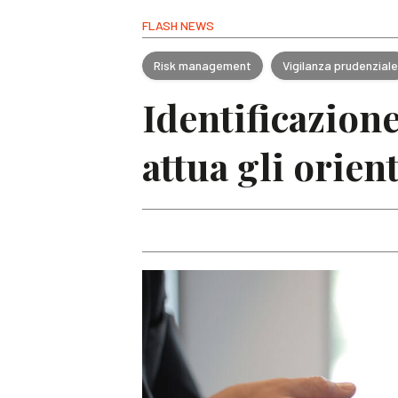
FLASH NEWS
Risk management
Vigilanza prudenzial
Identificazion
attua gli orie