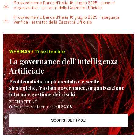
Provvedimento Banca d'Italia 16 giugno 2025 - assetti
organizzativi - estratto della Gazzetta Ufficiale
Provvedimento Banca d'Italia 16 giugno 2025 - adeguata
verifica - estratto della Gazzetta Ufficiale
WEBINAR / 17 settembre
La governance dell’Intelligenza
Artificiale
Problematiche implementative e scelte
strategiche, fra data governance, organizzazione
interna e gestione dei rischi
ZOOM MEETING
Offerte per iscrizioni entro il 27/08
SCOPRI I DETTAGLI