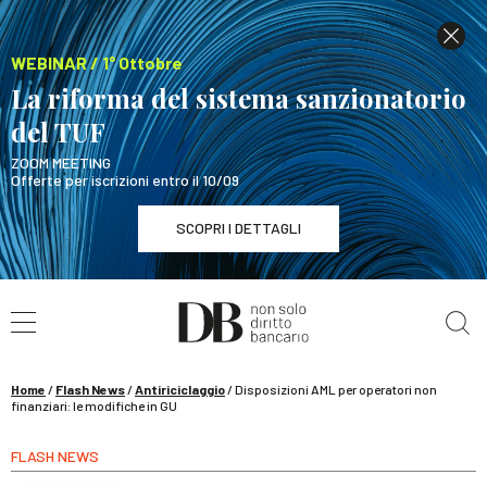
WEBINAR / 1° Ottobre
La riforma del sistema sanzionatorio
del TUF
ZOOM MEETING
Offerte per iscrizioni entro il 10/09
SCOPRI I DETTAGLI
Cerca nel sito
WEBINAR / 1° Ottobre
La riforma del sistema sanzionatorio del TUF
SCOPRI I DETTAGLI
Home
/
Flash News
/
Antiriciclaggio
/
Disposizioni AML per operatori non
finanziari: le modifiche in GU
FLASH NEWS