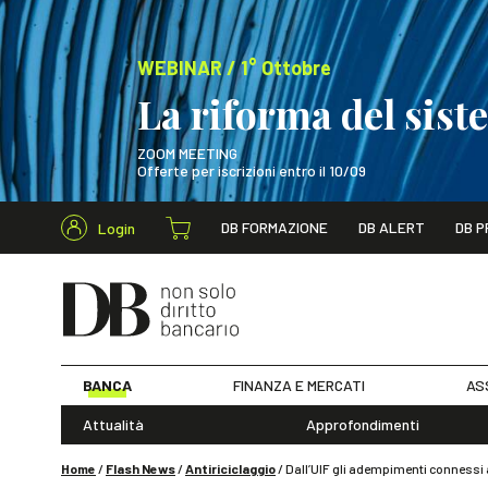
WEBINAR / 1° Ottobre
La riforma del sis
ZOOM MEETING
Offerte per iscrizioni entro il 10/09
Cerca nel s
DB FORMAZIONE
DB ALERT
DB P
Login
WEBINAR / 1° Ot
BANCA
FINANZA E MERCATI
AS
Attualità
Approfondimenti
Home
/
Flash News
/
Antiriciclaggio
/
Dall’UIF gli adempimenti connessi ag