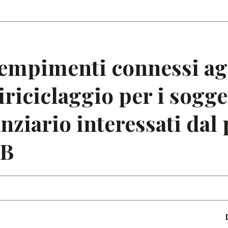
Articoli
Note
dempimenti connessi ag
iriciclaggio per i sogge
anziario interessati dal
UB