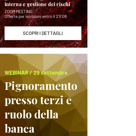
interna e gestione dei rischi
ZOOM MEETING
Offerte per iscrizioni entro il 27/08
SCOPRI I DETTAGLI
WEBINAR / 29 settembre
Pignoramento
presso terzi e
ruolo della
banca