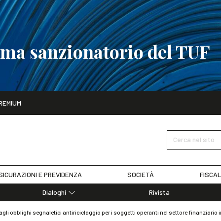
tema sanzionatorio del TUF
ito
REMIUM
tobre
La riforma del sistema sanzionatorio del TUF
SCOPRI I DET
Cerca nel sito
SICURAZIONI E PREVIDENZA
SOCIETÀ
FISCAL
Dialoghi
Rivista
Dialoghi di Diritto dell'Economia
li obblighi segnaletici antiriciclaggio per i soggetti operanti nel settore finanziario
Editoriali