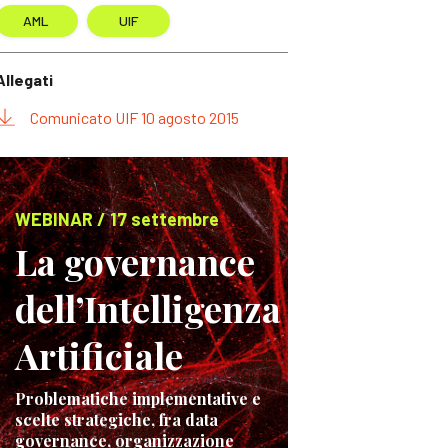
AML
UIF
Allegati
Comunicato UIF 10 agosto 2015
WEBINAR / 17 settembre
La governance
dell’Intelligenza
Artificiale
Problematiche implementative e
scelte strategiche, fra data
governance, organizzazione