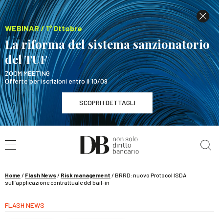
WEBINAR / 1° Ottobre
La riforma del sistema sanzionatorio
del TUF
ZOOM MEETING
Offerte per iscrizioni entro il 10/09
SCOPRI I DETTAGLI
Cerca nel sito
WEBINAR / 1° Ottobre
La riforma del sistema sanzionatorio del TUF
SCOPRI I DETTAGLI
Home
/
Flash News
/
Risk management
/
BRRD: nuovo Protocol ISDA
sull’applicazione contrattuale del bail-in
FLASH NEWS