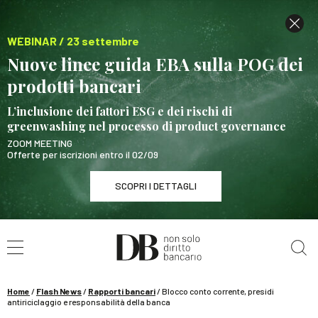
WEBINAR / 23 settembre
Nuove linee guida EBA sulla POG dei
prodotti bancari
L’inclusione dei fattori ESG e dei rischi di
greenwashing nel processo di product governance
ZOOM MEETING
Offerte per iscrizioni entro il 02/09
SCOPRI I DETTAGLI
Cerca nel sito
WEBINAR / 23 settembre
Nuove linee guida EBA sulla POG dei prodotti
bancari
Home
/
Flash News
/
Rapporti bancari
/
Blocco conto corrente, presidi
SCOPRI I DETTAGLI
antiriciclaggio e responsabilità della banca