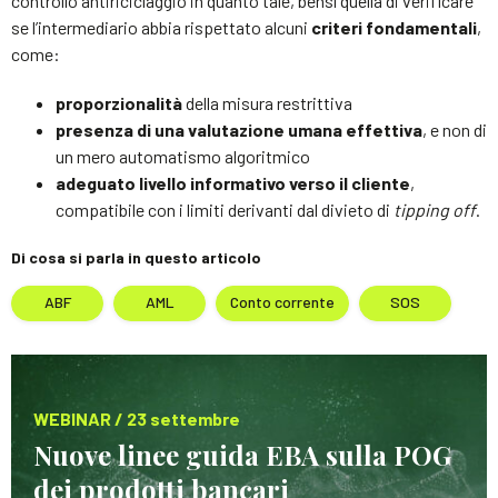
controllo antiriciclaggio in quanto tale, bensì quella di verificare
se l’intermediario abbia rispettato alcuni
criteri fondamentali
,
come:
proporzionalità
della misura restrittiva
presenza di una valutazione umana effettiva
, e non di
un mero automatismo algoritmico
adeguato livello informativo verso il cliente
,
compatibile con i limiti derivanti dal divieto di
tipping off
.
Di cosa si parla in questo articolo
ABF
AML
Conto corrente
SOS
WEBINAR / 23 settembre
Nuove linee guida EBA sulla POG
dei prodotti bancari