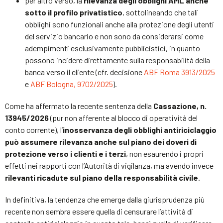
per altro verso, la
rilevanza degli obblighi AML anche
sotto il profilo privatistico
, sottolineando che tali
obblighi sono funzionali anche alla protezione degli utenti
del servizio bancario e non sono da considerarsi come
adempimenti esclusivamente pubblicistici, in quanto
possono incidere direttamente sulla responsabilità della
banca verso il cliente (cfr. decisione
ABF Roma 3913/2025
e
ABF Bologna, 9702/2025
).
Come ha affermato la recente sentenza della
Cassazione, n.
13945/2026
(pur non afferente al blocco di operatività del
conto corrente), l’
inosservanza degli obblighi antiriciclaggio
può assumere rilevanza anche sul piano dei doveri di
protezione verso i clienti e i terzi
, non esaurendo i propri
effetti nei rapporti con l’Autorità di vigilanza, ma avendo invece
rilevanti ricadute sul piano della responsabilità civile
.
In definitiva, la tendenza che emerge dalla giurisprudenza più
recente non sembra essere quella di censurare l’attività di