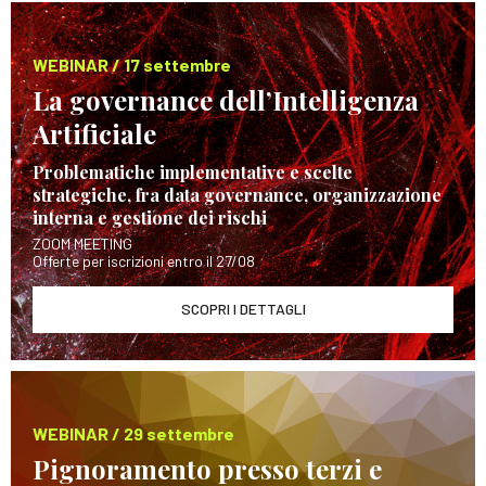
WEBINAR / 17 settembre
La governance dell’Intelligenza
Artificiale
Problematiche implementative e scelte
strategiche, fra data governance, organizzazione
interna e gestione dei rischi
ZOOM MEETING
Offerte per iscrizioni entro il 27/08
SCOPRI I DETTAGLI
WEBINAR / 29 settembre
Pignoramento presso terzi e