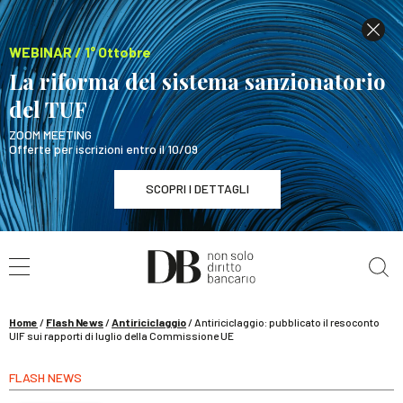
WEBINAR / 1° Ottobre
La riforma del sistema sanzionatorio
del TUF
ZOOM MEETING
Offerte per iscrizioni entro il 10/09
SCOPRI I DETTAGLI
Cerca nel sito
WEBINAR / 1° Ottobre
La riforma del sistema sanzionatorio del TUF
SCOPRI I DETTAGLI
Home
/
Flash News
/
Antiriciclaggio
/
Antiriciclaggio: pubblicato il resoconto
UIF sui rapporti di luglio della Commissione UE
FLASH NEWS