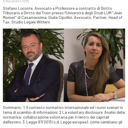
5 Novembre 2015
Stefano Loconte, Avvocato e Professore a contratto di Diritto
Tributario e Diritto dei Trust presso l’Università degli Studi LUM “Jean
Monnet” di Casamassima; Giulia Cipollini, Avvocato, Partner, Head of
Tax, Studio Legale Withers
Sommario: 1. Il contesto normativo internazionale ed i nuovi scenari in
tema di scambio di informazioni. 2 La voluntary disclosure. Analisi della
normativa: collaborazione volontaria per il rientro dei capitali
dall’estero. 3. Legge 97/2013 (c.d. Legge europea): come cambiano gli