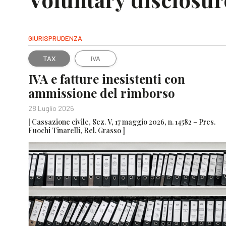
GIURISPRUDENZA
TAX
IVA
IVA e fatture inesistenti con
ammissione del rimborso
28 Luglio 2026
[ Cassazione civile, Sez. V, 17 maggio 2026, n. 14582 – Pres.
Fuochi Tinarelli, Rel. Grasso ]