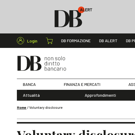
Cerca nel s
DB FORMAZIONE
DB ALERT
DB P
Login
BANCA
FINANZA E MERCATI
ASS
Attualità
Approfondimenti
Home
/
Voluntary disclosure
Voluntary disclosur