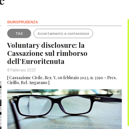
GIURISPRUDENZA
TAX
Accertamento e contenzioso
Voluntary disclosure: la
Cassazione sul rimborso
dell’Euroritenuta
8 Febbraio 2023
[ Cassazione Civile, Sez. V, 06 febbraio 2023, n. 3590 – Pres.
Cirillo, Rel. Angarano ]