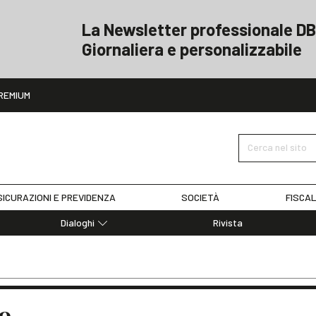
La Newsletter professionale DB
Giornaliera e personalizzabile
ito
REMIUM
Cerca nel sito
ICURAZIONI E PREVIDENZA
SOCIETÀ
FISCAL
Dialoghi
Rivista
Dialoghi di Diritto dell'Economia
Editoriali
Articoli
Note
e