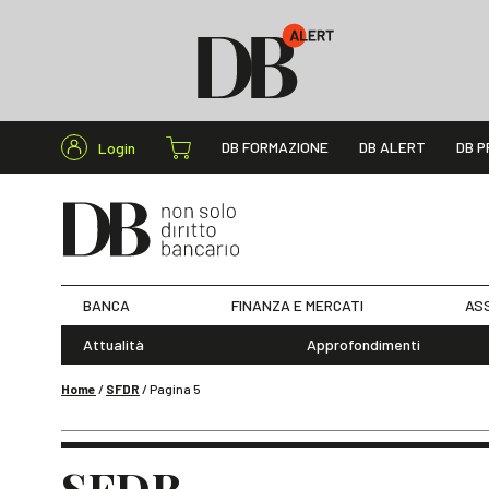
Cerca nel s
DB FORMAZIONE
DB ALERT
DB P
Login
BANCA
FINANZA E MERCATI
ASS
Attualità
Approfondimenti
Home
/
SFDR
/
Pagina 5
SFDR