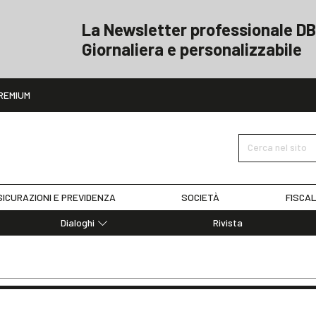
La Newsletter professionale DB
Giornaliera e personalizzabile
ito
REMIUM
Cerca nel sito
ICURAZIONI E PREVIDENZA
SOCIETÀ
FISCAL
Dialoghi
Rivista
Dialoghi di Diritto dell'Economia
Editoriali
Articoli
Note