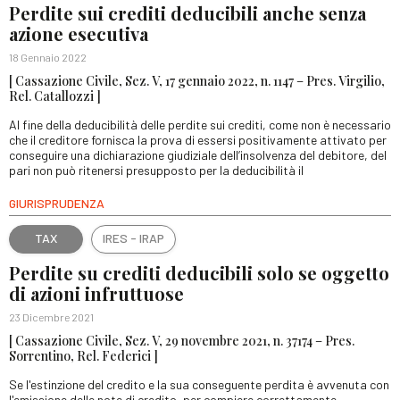
Perdite sui crediti deducibili anche senza
azione esecutiva
18 Gennaio 2022
[ Cassazione Civile, Sez. V, 17 gennaio 2022, n. 1147 – Pres. Virgilio,
Rel. Catallozzi ]
Al fine della deducibilità delle perdite sui crediti, come non è necessario
che il creditore fornisca la prova di essersi positivamente attivato per
conseguire una dichiarazione giudiziale dell’insolvenza del debitore, del
pari non può ritenersi presupposto per la deducibilità il
GIURISPRUDENZA
TAX
IRES - IRAP
Perdite su crediti deducibili solo se oggetto
di azioni infruttuose
23 Dicembre 2021
[ Cassazione Civile, Sez. V, 29 novembre 2021, n. 37174 – Pres.
Sorrentino, Rel. Federici ]
Se l'estinzione del credito e la sua conseguente perdita è avvenuta con
l'emissione delle note di credito, per compiere correttamente