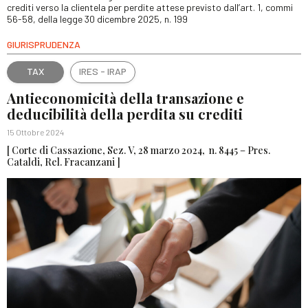
crediti verso la clientela per perdite attese previsto dall’art. 1, commi
56-58, della legge 30 dicembre 2025, n. 199
GIURISPRUDENZA
TAX
IRES - IRAP
Antieconomicità della transazione e
deducibilità della perdita su crediti
15 Ottobre 2024
[ Corte di Cassazione, Sez. V, 28 marzo 2024, n. 8445 – Pres.
Cataldi, Rel. Fracanzani ]