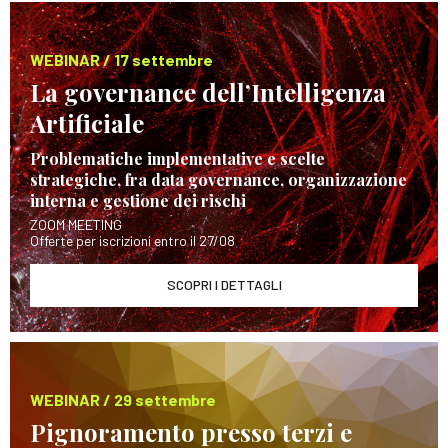
WEBINAR / 17 settembre
La governance dell’Intelligenza
Artificiale
Problematiche implementative e scelte
strategiche, fra data governance, organizzazione
interna e gestione dei rischi
ZOOM MEETING
Offerte per iscrizioni entro il 27/08
SCOPRI I DETTAGLI
WEBINAR / 29 settembre
Pignoramento presso terzi e