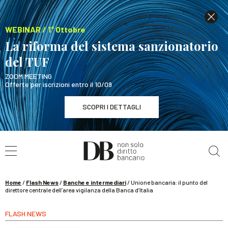
WEBINAR / 1° Ottobre
La riforma del sistema sanzionatorio
del TUF
ZOOM MEETING
Offerte per iscrizioni entro il 10/09
SCOPRI I DETTAGLI
Cerca nel sito
WEBINAR / 1° Ottobre
La riforma del sistema sanzionatorio del TUF
SCOPRI I DETTAGLI
Home
/
Flash News
/
Banche e intermediari
/
Unione bancaria: il punto del
direttore centrale dell’area vigilanza della Banca d’Italia
FLASH NEWS