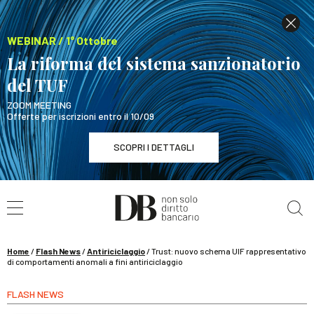
WEBINAR / 1° Ottobre
La riforma del sistema sanzionatorio
del TUF
ZOOM MEETING
Offerte per iscrizioni entro il 10/09
SCOPRI I DETTAGLI
Cerca nel sito
WEBINAR / 1° Ottobre
La riforma del sistema sanzionatorio del TUF
SCOPRI I DETTAGLI
Home
/
Flash News
/
Antiriciclaggio
/
Trust: nuovo schema UIF rappresentativo
di comportamenti anomali a fini antiriciclaggio
FLASH NEWS