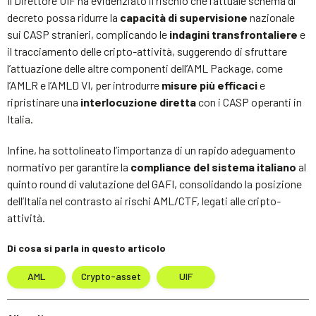
Il Direttore UIF ha evidenziato il rischio che l’attuale schema di
decreto possa ridurre la
capacità di supervisione
nazionale
sui CASP stranieri, complicando le
indagini transfrontaliere
e
il tracciamento delle cripto-attività, suggerendo di sfruttare
l’attuazione delle altre componenti dell’AML Package, come
l’AMLR e l’AMLD VI, per introdurre
misure più efficaci
e
ripristinare una
interlocuzione diretta
con i CASP operanti in
Italia.
Infine, ha sottolineato l’importanza di un rapido adeguamento
normativo per garantire la
compliance del sistema italiano
al
quinto round di valutazione del GAFI, consolidando la posizione
dell’Italia nel contrasto ai rischi AML/CTF, legati alle cripto-
attività.
Di cosa si parla in questo articolo
AML
Crypto-asset
UIF