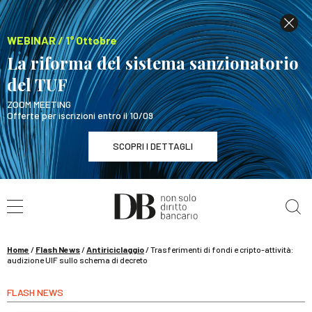
WEBINAR / 1° Ottobre
La riforma del sistema sanzionatorio
del TUF
ZOOM MEETING
Offerte per iscrizioni entro il 10/09
SCOPRI I DETTAGLI
Cerca nel sito
WEBINAR / 1° Ottobre
La riforma del sistema sanzionatorio del TUF
SCOPRI I DETTAGLI
Home
/
Flash News
/
Antiriciclaggio
/
Trasferimenti di fondi e cripto-attività:
audizione UIF sullo schema di decreto
FLASH NEWS