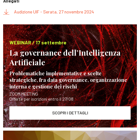
Allegati
Audizione UIF - Serata, 27 novembre 2024
WEBINAR / 17 settembre
La governance dell’Intelligenza
Artificiale
Problematiche implementative e scelte
strategiche, fra data governance, organizzazione
interna e gestione dei rischi
ZOOM MEETING
Offerte per iscrizioni entro il 27/08
SCOPRI I DETTAGLI