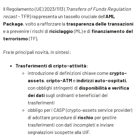
Il Regolamento (UE) 2023/1113 (
Transfers of Funds Regulation
recast
– TFR) rappresenta un tassello cruciale dell’
AML
Package
, volto a rafforzare la
trasparenza delle transazioni
e a prevenire i rischi di
riciclaggio
(ML) e di
finanziamento del
terrorismo
(TF).
Fra le principali novità, in sintesi:
Trasferimenti di cripto-attività:
introduzione di definizioni chiave come
crypto-
assets
,
cripto-ATM
e
indirizzi auto-ospitati
,
con obblighi stringenti di
disponibilità e verifica
dei dati
sugli ordinanti e beneficiari dei
trasferimenti
obbligo per i CASP (crypto-assets service provider)
di adottare procedure di
rischio
per gestire
trasferimenti con dati incompleti e inviare
segnalazioni sospette alla UIF.