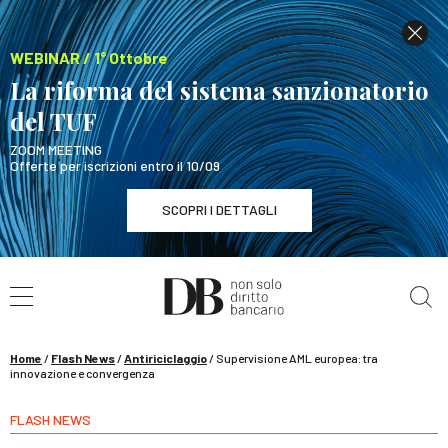
WEBINAR / 1° Ottobre
La riforma del sistema sanzionatorio
del TUF
ZOOM MEETING
Offerte per iscrizioni entro il 10/09
SCOPRI I DETTAGLI
Cerca nel sito
WEBINAR / 1° Ottobre
La riforma del sistema sanzionatorio del TUF
SCOPRI I DETTAGLI
Home
/
Flash News
/
Antiriciclaggio
/
Supervisione AML europea: tra
innovazione e convergenza
FLASH NEWS