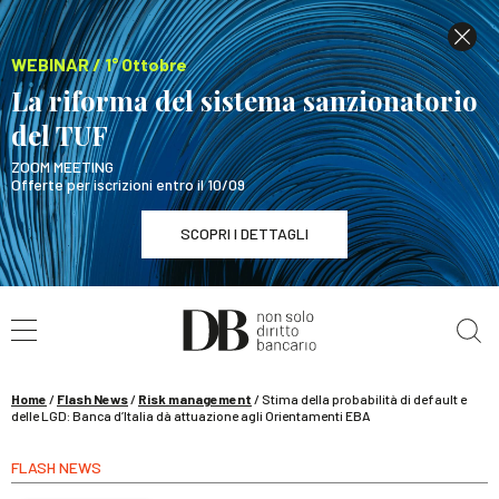
WEBINAR / 1° Ottobre
La riforma del sistema sanzionatorio
del TUF
ZOOM MEETING
Offerte per iscrizioni entro il 10/09
SCOPRI I DETTAGLI
Cerca nel sito
WEBINAR / 1° Ottobre
La riforma del sistema sanzionatorio del TUF
SCOPRI I DETTAGLI
Home
/
Flash News
/
Risk management
/
Stima della probabilità di default e
delle LGD: Banca d’Italia dà attuazione agli Orientamenti EBA
FLASH NEWS