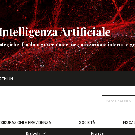
ntelligenza Artificiale
ategiche, fra data governance, organizzazione interna e ge
ito
REMIUM
ettembre
La governance dell’Intelligenza Artificiale
SCOPRI I DET
Cerca nel sito
SICURAZIONI E PREVIDENZA
SOCIETÀ
FISCA
Dialoghi
Rivista