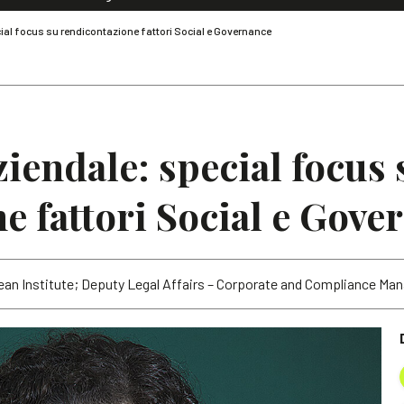
Dialoghi di Diritto dell'Economia
cial focus su rendicontazione fattori Social e Governance
Editoriali
Articoli
Note
ziendale: special focus 
e fattori Social e Gove
ean Institute; Deputy Legal Affairs – Corporate and Compliance Man