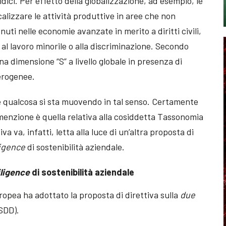
idici. Per effetto della globalizzazione, ad esempio, le
alizzare le attività produttive in aree che non
nuti nelle economie avanzate in merito a diritti civili,
ta al lavoro minorile o alla discriminazione. Secondo
na dimensione “S” a livello globale in presenza di
terogenee.
le qualcosa si sta muovendo in tal senso. Certamente
 menzione è quella relativa alla cosiddetta Tassonomia
va va, infatti, letta alla luce di un’altra proposta di
ligence
di sostenibilità aziendale.
iligence
di sostenibilità aziendale
ropea ha adottato la proposta di direttiva sulla
due
CSDD).