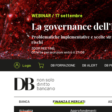
WEBINAR / 17 settembre
La governance dell’I
Problematiche implementative e scelte str
rischi
ZOOM MEETING
Offerte per iscrizioni entro il 27/08
Cerca nel s
DB FORMAZIONE
DB ALERT
DB P
Login
WEBINAR / 17 s
BANCA
FINANZA E MERCATI
AS
Attualità
Approfondimenti