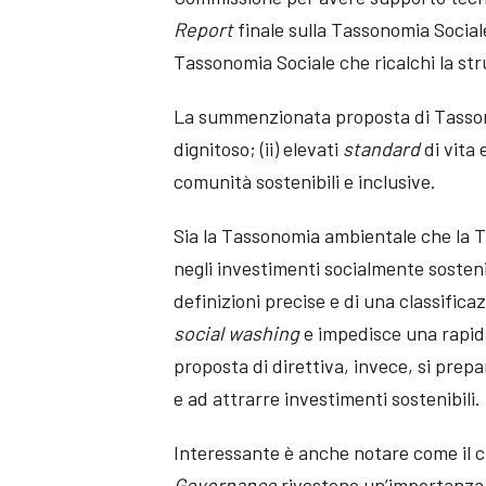
Report
finale sulla Tassonomia Social
Tassonomia Sociale che ricalchi la st
La summenzionata proposta di Tassonom
dignitoso; (ii) elevati
standard
di vita 
comunità sostenibili e inclusive.
Sia la Tassonomia ambientale che la T
negli investimenti socialmente sosteni
definizioni precise e di una classifica
social washing
e impedisce una rapida
proposta di direttiva, invece, si prepar
e ad attrarre investimenti sostenibili.
Interessante è anche notare come il c
Governance
rivestono un’importanza