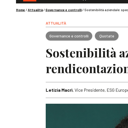
Home
/
Attualità
/
Governance e controlli
/
Sostenibilità aziendale: spe
ATTUALITÀ
Governance e controlli
Quotate
Sostenibilità a
rendicontazion
Letizia Macrì
, Vice Presidente, ESG Europ