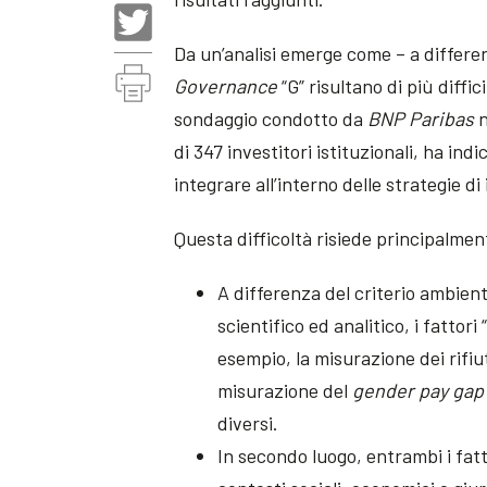
Da un’analisi emerge come – a differen
Governance
“G” risultano di più diffi
sondaggio condotto da
BNP Paribas
n
di 347 investitori istituzionali, ha indi
integrare all’interno delle strategie d
Questa difficoltà risiede principalmen
A differenza del criterio ambient
scientifico ed analitico, i fattori
esempio, la misurazione dei rifiu
misurazione del
gender pay gap
diversi.
In secondo luogo, entrambi i fat