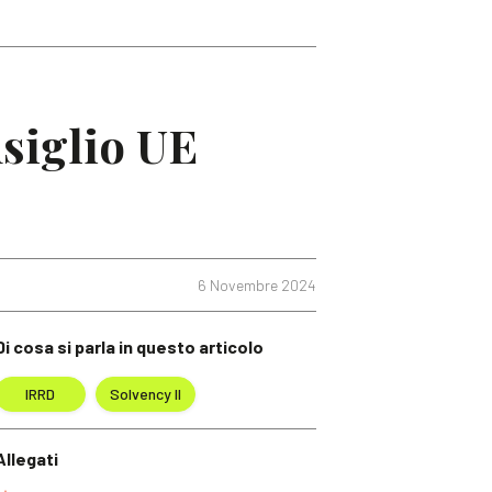
nsiglio UE
6 Novembre 2024
Di cosa si parla in questo articolo
IRRD
Solvency II
Allegati