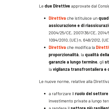
Le
due Direttive
approvate dal Consig
Direttiva
che istituisce un
quadr
assicurazione e di riassicuraz
2004/25/CE, 2007/36/CE, 2014/59
1094/2010, (UE) n. 648/2012, (UE
Direttiva
che modifica la
Dirett
proporzionalità
, la
qualità della
garanzie a lungo termine
, gli
st
la
vigilanza transfrontaliera e 
Le nuove norme, relative alla Direttiv
a rafforzare il
ruolo del settore
investimento private a lungo te
a rendere il
settore più resilien