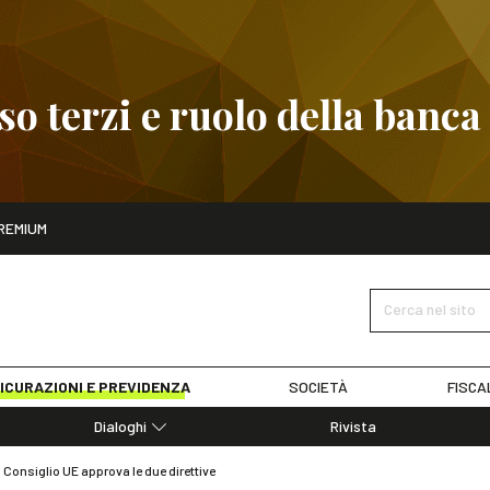
 terzi e ruolo della banca
ito
REMIUM
embre
Pignoramento presso terzi e ruolo della banca
SCOPRI I D
Cerca nel sito
ICURAZIONI E PREVIDENZA
SOCIETÀ
FISCA
Dialoghi
Rivista
Dialoghi di Diritto dell'Economia
l Consiglio UE approva le due direttive
Editoriali