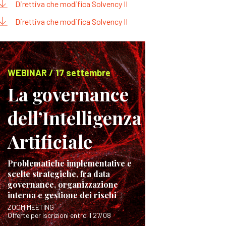
Direttiva che modifica Solvency II
Direttiva che modifica Solvency II
WEBINAR / 17 settembre
La governance
dell’Intelligenza
Artificiale
Problematiche implementative e
scelte strategiche, fra data
governance, organizzazione
interna e gestione dei rischi
ZOOM MEETING
Offerte per iscrizioni entro il 27/08