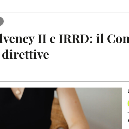
Articoli
Note
e
lvency II e IRRD: il Co
direttive