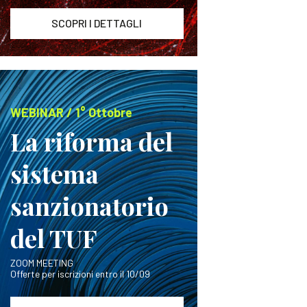
SCOPRI I DETTAGLI
WEBINAR / 1° Ottobre
La riforma del
sistema
sanzionatorio
del TUF
ZOOM MEETING
Offerte per iscrizioni entro il 10/09