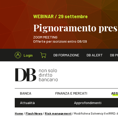
WEBINAR / 29 settembre
Pignoramento presso
ZOOM MEETING
Offerte per iscrizioni entro 08/09
Cerca nel s
DB FORMAZIONE
DB ALERT
DB P
Login
WEBINAR / 29 sett
BANCA
FINANZA E MERCATI
ASS
Attualità
Approfondimenti
Home
/
Flash News
/
Risk management
/
Modifiche a Solvency II e IRRD: i