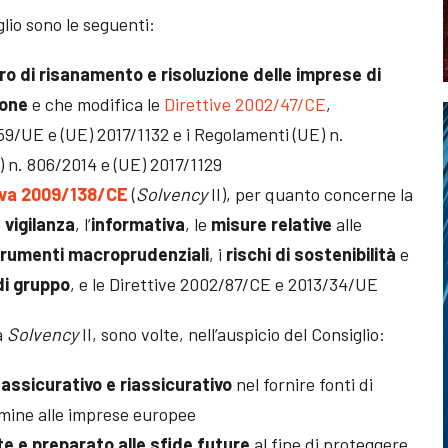
lio sono le seguenti:
o di risanamento e risoluzione delle imprese di
ione
e che modifica le
Direttive 2002/47/CE
,
/UE e (UE) 2017/1132 e i Regolamenti (UE) n.
) n. 806/2014 e (UE) 2017/1129
iva 2009/138/CE
(
Solvency
II), per quanto concerne la
 vigilanza
, l’
informativa
, le
misure relative
alle
rumenti macroprudenziali
, i
rischi di sostenibilità
e
di gruppo
, e le Direttive 2002/87/CE e 2013/34/UE
a
Solvency
II, sono volte, nell’auspicio del Consiglio:
 assicurativo e riassicurativo
nel fornire fonti di
rmine alle imprese europee
te e preparato alle sfide future
al fine di proteggere