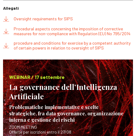
Allegati
Oversight requirements for SIPS
Procedural aspects concerning the imposition of corrective
measures for non-compliance with Regulation (EU) No 795/2014
procedure and conditions for exercise by a competent authority
of certain powers in relation to oversight of SIPS
WEBINAR / 17 settembre
La governance dell’Intelligenza
Artificiale
Problematiche implementative e scelte
strategiche, fra data governance, organizzazione
interna e gestione dei rischi
ZOOM MEETING
Offerte per iscrizioni entro il 27/08