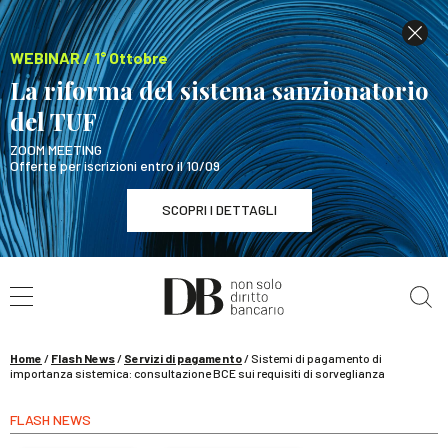
WEBINAR / 1° Ottobre
La riforma del sistema sanzionatorio
del TUF
ZOOM MEETING
Offerte per iscrizioni entro il 10/09
SCOPRI I DETTAGLI
Cerca nel sito
WEBINAR / 1° Ottobre
La riforma del sistema sanzionatorio del TUF
SCOPRI I DETTAGLI
Home
/
Flash News
/
Servizi di pagamento
/
Sistemi di pagamento di
importanza sistemica: consultazione BCE sui requisiti di sorveglianza
FLASH NEWS