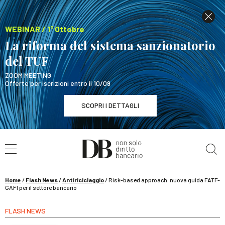
WEBINAR / 1° Ottobre
La riforma del sistema sanzionatorio
del TUF
ZOOM MEETING
Offerte per iscrizioni entro il 10/09
SCOPRI I DETTAGLI
Cerca nel sito
WEBINAR / 1° Ottobre
La riforma del sistema sanzionatorio del TUF
SCOPRI I DETTAGLI
Home
/
Flash News
/
Antiriciclaggio
/
Risk-based approach: nuova guida FATF-
GAFI per il settore bancario
FLASH NEWS