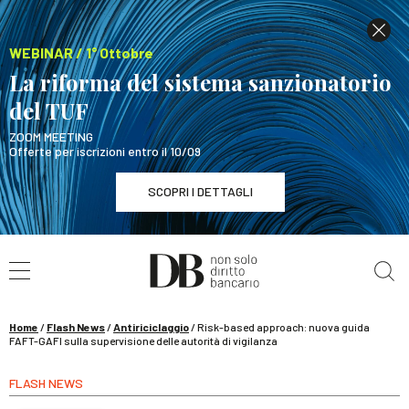
WEBINAR / 1° Ottobre
La riforma del sistema sanzionatorio
del TUF
ZOOM MEETING
Offerte per iscrizioni entro il 10/09
SCOPRI I DETTAGLI
Cerca nel sito
WEBINAR / 1° Ottobre
La riforma del sistema sanzionatorio del TUF
SCOPRI I DETTAGLI
Home
/
Flash News
/
Antiriciclaggio
/
Risk-based approach: nuova guida
FAFT-GAFI sulla supervisione delle autorità di vigilanza
FLASH NEWS