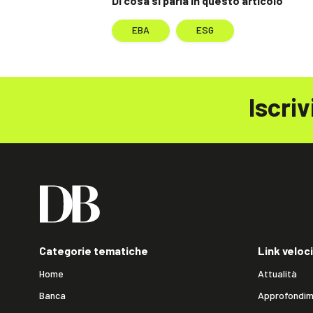
Di cosa si parla in questo articolo
EBA
ESG
Iscriv
Categorie tematiche
Link veloci
Home
Attualità
Banca
Approfondim