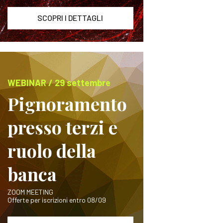
SCOPRI I DETTAGLI
WEBINAR / 29 settembre
Pignoramento
presso terzi e
ruolo della
banca
ZOOM MEETING
Offerte per iscrizioni entro 08/09