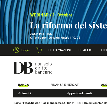
WEBINAR / 1° Ottobre
La riforma del sis
ZOOM MEETING
Offerte per iscrizioni entro il 10/09
Cerca nel s
DB FORMAZIONE
DB ALERT
DB P
Login
WEBINAR / 1° Ot
BANCA
FINANZA E MERCATI
ASS
Attualità
Approfondimenti
Home
/
Flash News
/
Risk management
/
Rischi ESG: EBA sulle metodolo