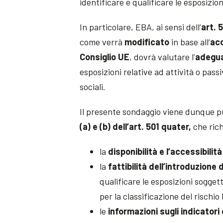
identificare e qualificare le esposizion
In particolare, EBA, ai sensi dell’
art. 
come verrà
modificato
in base all’
acc
Consiglio UE
, dovrà valutare l’
adegua
esposizioni relative ad attività o pass
sociali.
Il presente sondaggio viene dunque pu
(a) e (b) dell’art. 501 quater,
che rich
la
disponibilità e l’accessibilit
la
fattibilità dell’introduzion
qualificare le esposizioni sogget
per la classificazione del rischio
le
informazioni sugli indicatori 