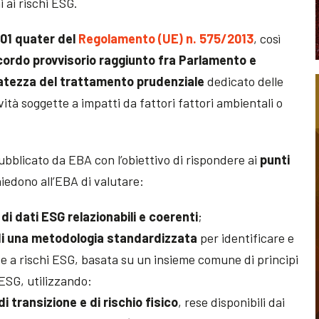
i ai rischi ESG.
501 quater del
Regolamento (UE) n. 575/2013
, così
ordo provvisorio raggiunto fra Parlamento e
tezza del trattamento prudenziale
dedicato delle
ività soggette a impatti da fattori fattori ambientali o
bblicato da EBA con l’obiettivo di rispondere ai
punti
iedono all’EBA di valutare:
à di dati ESG relazionabili e coerenti
;
e di una metodologia standardizzata
per identificare e
te a rischi ESG, basata su un insieme comune di principi
 ESG, utilizzando:
di transizione e di rischio fisico
, rese disponibili dai