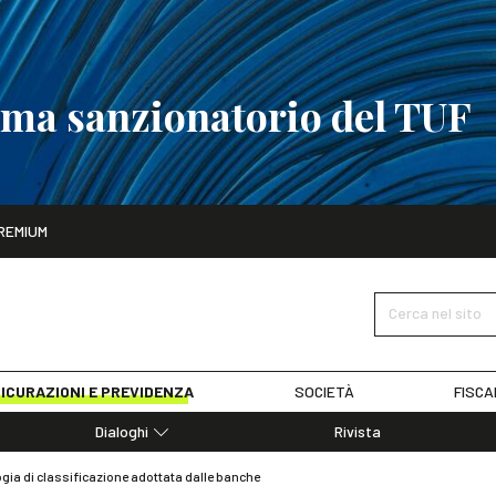
tema sanzionatorio del TUF
ito
REMIUM
tobre
La riforma del sistema sanzionatorio del TUF
SCOPRI I DET
Cerca nel sito
ICURAZIONI E PREVIDENZA
SOCIETÀ
FISCA
Dialoghi
Rivista
Dialoghi di Diritto dell'Economia
gia di classificazione adottata dalle banche
Editoriali