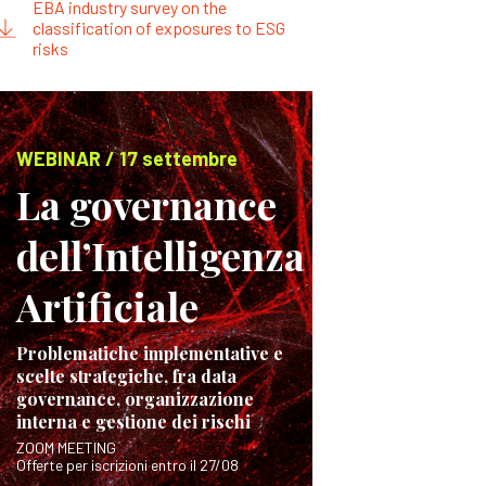
EBA industry survey on the
classification of exposures to ESG
risks
WEBINAR / 17 settembre
La governance
dell’Intelligenza
Artificiale
Problematiche implementative e
scelte strategiche, fra data
governance, organizzazione
interna e gestione dei rischi
ZOOM MEETING
Offerte per iscrizioni entro il 27/08