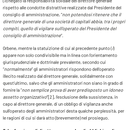
(
ii
) negato la responsabilità solidale del direttore generale
rispetto alle condotte distrattive realizzate dal Presidente del
consiglio di amministrazione, “
non potendosi ritenere che il
direttore generale di una società di capitali abbia, tra i propri
compiti, quello di vigilare sull’operato del Presidente del
consiglio di amministrazione
”.
Orbene, mentre la statuizione di cui al precedente punto (
i
)
appare non solo condivisibile ma in linea con l’orientamento
giurisprudenziale e dottrinale prevalente, secondo cui
“
normalmente
” gli amministratori rispondono dell’operato
illecito realizzato dal direttore generale, solidalmente con
quest’ultimo, salvo che gli amministratori non siano in grado di
fornire la “
non semplice prova di aver predisposto un idoneo
assetto organizzativo
”[2], l’esclusione della sussistenza, in
capo al direttore generale, di un obbligo di vigilanza anche
sull’operato degli amministratori desta qualche perplessità, per
le ragioni di cui si darà atto (brevemente) nel prosieguo.