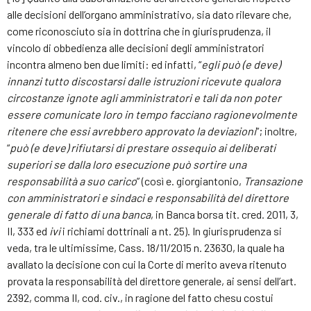
alle decisioni dell’organo amministrativo, sia dato rilevare che,
come riconosciuto sia in dottrina che in giurisprudenza, il
vincolo di obbedienza alle decisioni degli amministratori
incontra almeno ben due limiti: ed infatti, “
egli può (e deve)
innanzi tutto discostarsi dalle istruzioni ricevute qualora
circostanze ignote agli amministratori e tali da non poter
essere comunicate loro in tempo facciano ragionevolmente
ritenere che essi avrebbero approvato la deviazioni
”; inoltre,
“
può (e deve) rifiutarsi di prestare ossequio ai deliberati
superiori se dalla loro esecuzione può sortire una
responsabilità a suo carico
” (così e. giorgiantonio,
Transazione
con amministratori e sindaci e responsabilità del direttore
generale di fatto di una banca
, in Banca borsa tit. cred. 2011, 3,
II, 333 ed
ivi
i richiami dottrinali a nt. 25). In giurisprudenza si
veda, tra le ultimissime, Cass. 18/11/2015 n. 23630, la quale ha
avallato la decisione con cui la Corte di merito aveva ritenuto
provata la responsabilità del direttore generale, ai sensi dell’art.
2392, comma II, cod. civ., in ragione del fatto chesu costui