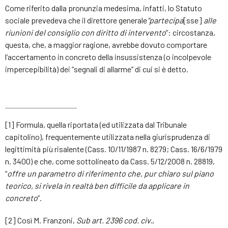
Come riferito dalla pronunzia medesima, infatti, lo Statuto
sociale prevedeva che il direttore generale
“partecipa
[sse]
alle
riunioni del consiglio con diritto di intervento
”: circostanza,
questa, che, a maggior ragione, avrebbe dovuto comportare
l’accertamento in concreto della insussistenza (o incolpevole
impercepibilità) dei “segnali di allarme” di cui si è detto.
[1] Formula, quella riportata (ed utilizzata dal Tribunale
capitolino), frequentemente utilizzata nella giurisprudenza di
legittimità più risalente (Cass. 10/11/1987 n. 8279; Cass. 16/6/1979
n. 3400) e che, come sottolineato da Cass. 5/12/2008 n. 28819,
“
offre un parametro di riferimento che, pur chiaro sul piano
teorico, si rivela in realtà ben difficile da applicare in
concreto
”.
[2] Così M. Franzoni,
Sub art. 2396 cod. civ.
,