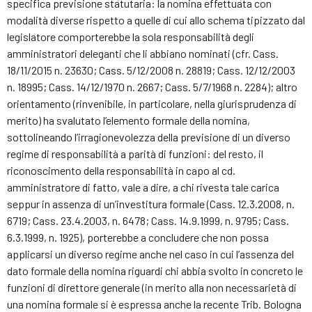
specifica previsione statutaria: la nomina effettuata con
modalità diverse rispetto a quelle di cui allo schema tipizzato dal
legislatore comporterebbe la sola responsabilità degli
amministratori deleganti che li abbiano nominati (cfr. Cass.
18/11/2015 n. 23630; Cass. 5/12/2008 n. 28819; Cass. 12/12/2003
n. 18995; Cass. 14/12/1970 n. 2667; Cass. 5/7/1968 n. 2284); altro
orientamento (rinvenibile, in particolare, nella giurisprudenza di
merito) ha svalutato l’elemento formale della nomina,
sottolineando l’irragionevolezza della previsione di un diverso
regime di responsabilità a parità di funzioni: del resto, il
riconoscimento della responsabilità in capo al cd.
amministratore di fatto, vale a dire, a chi rivesta tale carica
seppur in assenza di un’investitura formale (Cass. 12.3.2008, n.
6719; Cass. 23.4.2003, n. 6478; Cass. 14.9.1999, n. 9795; Cass.
6.3.1999, n. 1925), porterebbe a concludere che non possa
applicarsi un diverso regime anche nel caso in cui l’assenza del
dato formale della nomina riguardi chi abbia svolto in concreto le
funzioni di direttore generale (in merito alla non necessarietà di
una nomina formale si è espressa anche la recente Trib. Bologna