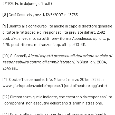
3/11/2014, in dejure.giuffrè.it).
[8] Così Cass. civ., sez. I, 12/6/2007 n. 13765.
[9] Quanto alla configurabilità anche in capo al direttore generale
di tutte le fattispecie di responsabilità previste dall’art. 2392
cod. civ., si vedano, su tutti: pre-riforma Abbadessa, op. cit., p.
476; post-riforma m. franzoni, op. cit., p. 610-611.
[10] S. Cameli,
Alcuni aspetti processuali dell’azione sociale di
responsabilità contro gli amministratori
, in Giust. civ. 2004,
2345 ss..
[11] Così, efficacemente, Trib. Milano 3 marzo 2015 n. 2826, in
www.giurisprudenzadelleimprese.it (sottolineature aggiunte).
[12] Circostanze, quelle indicate, che esentano da responsabilità
i componenti non esecutivi dell’organo di amministrazione.
[13] Quanto alla subordinazione del direttore generale rispetto