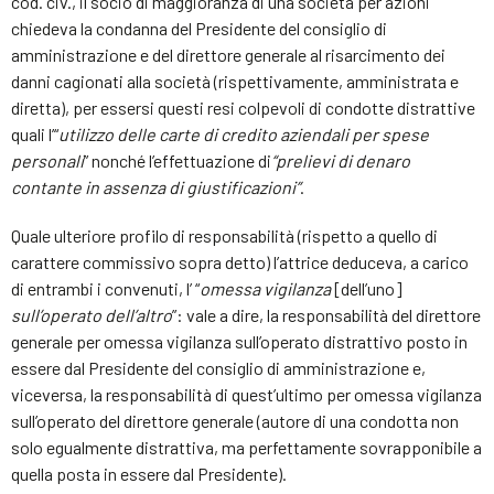
cod. civ., il socio di maggioranza di una società per azioni
chiedeva la condanna del Presidente del consiglio di
amministrazione e del direttore generale al risarcimento dei
danni cagionati alla società (rispettivamente, amministrata e
diretta), per essersi questi resi colpevoli di condotte distrattive
quali l’“
utilizzo delle carte di credito aziendali per spese
personali
” nonché l’effettuazione di
“prelievi di denaro
contante in assenza di giustificazioni”
.
Quale ulteriore profilo di responsabilità (rispetto a quello di
carattere commissivo sopra detto) l’attrice deduceva, a carico
di entrambi i convenuti, l’ “
omessa vigilanza
[dell’uno]
sull’operato dell’altro
”: vale a dire, la responsabilità del direttore
generale per omessa vigilanza sull’operato distrattivo posto in
essere dal Presidente del consiglio di amministrazione e,
viceversa, la responsabilità di quest’ultimo per omessa vigilanza
sull’operato del direttore generale (autore di una condotta non
solo egualmente distrattiva, ma perfettamente sovrapponibile a
quella posta in essere dal Presidente).