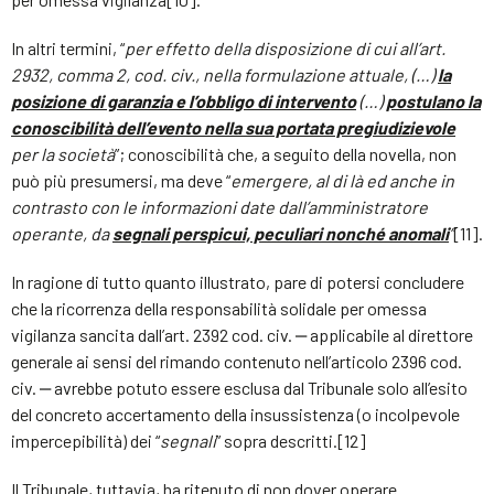
In altri termini, “
per effetto della disposizione di cui all’art.
2932, comma 2, cod. civ., nella formulazione attuale, (…)
la
posizione di garanzia e l’obbligo di intervento
(…)
postulano la
conoscibilità dell’evento nella sua portata pregiudizievole
per la società
”; conoscibilità che, a seguito della novella, non
può più presumersi, ma deve “
emergere, al di là ed anche in
contrasto con le informazioni date dall’amministratore
operante, da
segnali perspicui, peculiari nonché anomali
”
[11].
In ragione di tutto quanto illustrato, pare di potersi concludere
che la ricorrenza della responsabilità solidale per omessa
vigilanza sancita dall’art. 2392 cod. civ. ‒ applicabile al direttore
generale ai sensi del rimando contenuto nell’articolo 2396 cod.
civ. ‒ avrebbe potuto essere esclusa dal Tribunale solo all’esito
del concreto accertamento della insussistenza (o incolpevole
impercepibilità) dei “
segnali
” sopra descritti.[12]
Il Tribunale, tuttavia, ha ritenuto di non dover operare