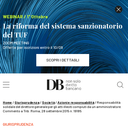
WEBINAR / 1° Ottobre
La riforma del sistema sanzionatorio
del TUF
ZOOM MEETING
Offerte per iscrizioni entro il 10/09
SCOPRI I DETTAGLI
Cerca nel sito
WEBINAR / 1° Ottobre
La riforma del sistema sanzionatorio del TUF
SCOPRI I DETTAGLI
Home
/
Giurisprudenza
/
Società
/
Azioni e responsabilità
/
Responsabilità
solidale del direttore generale per gli atti illeciti compiuti da un amministratore.
Commento a Trib. Roma, 28 settembre 2015 n. 19185
GIURISPRUDENZA