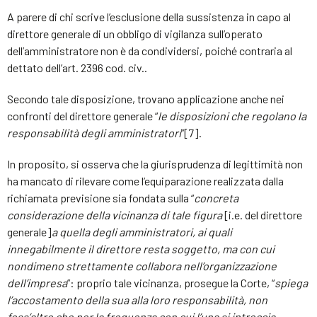
A parere di chi scrive l’esclusione della sussistenza in capo al
direttore generale di un obbligo di vigilanza sull’operato
dell’amministratore non è da condividersi, poiché contraria al
dettato dell’art. 2396 cod. civ..
Secondo tale disposizione, trovano applicazione anche nei
confronti del direttore generale “
le disposizioni che regolano la
responsabilità degli amministratori
”[7].
In proposito, si osserva che la giurisprudenza di legittimità non
ha mancato di rilevare come l’equiparazione realizzata dalla
richiamata previsione sia fondata sulla “
concreta
considerazione della vicinanza di tale figura
[i.e. del direttore
generale]
a quella degli amministratori, ai quali
innegabilmente il direttore resta soggetto, ma con cui
nondimeno strettamente collabora nell’organizzazione
dell’impresa
”: proprio tale vicinanza, prosegue la Corte, “
spiega
l’accostamento della sua alla loro responsabilità, non
foss’altro che per la frequenza con cui l’una si intreccia