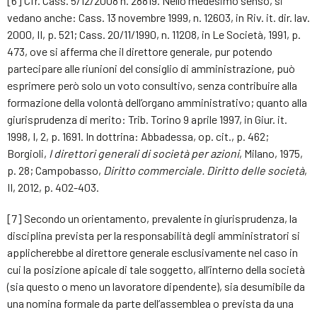
[6] Cfr. Cass. 5/12/2008 n. 28819. Nello medesimo senso, si
vedano anche: Cass. 13 novembre 1999, n. 12603, in Riv. it. dir. lav.
2000, II, p. 521; Cass. 20/11/1990, n. 11208, in Le Società, 1991, p.
473, ove si afferma che il direttore generale, pur potendo
partecipare alle riunioni del consiglio di amministrazione, può
esprimere però solo un voto consultivo, senza contribuire alla
formazione della volontà dell’organo amministrativo; quanto alla
giurisprudenza di merito: Trib. Torino 9 aprile 1997, in Giur. it.
1998, I, 2, p. 1691. In dottrina: Abbadessa, op. cit., p. 462;
Borgioli,
I direttori generali di società per azioni
, Milano, 1975,
p. 28; Campobasso,
Diritto commerciale. Diritto delle società
,
II, 2012, p. 402-403.
[7] Secondo un orientamento, prevalente in giurisprudenza, la
disciplina prevista per la responsabilità degli amministratori si
applicherebbe al direttore generale esclusivamente nel caso in
cui la posizione apicale di tale soggetto, all’interno della società
(sia questo o meno un lavoratore dipendente), sia desumibile da
una nomina formale da parte dell’assemblea o prevista da una