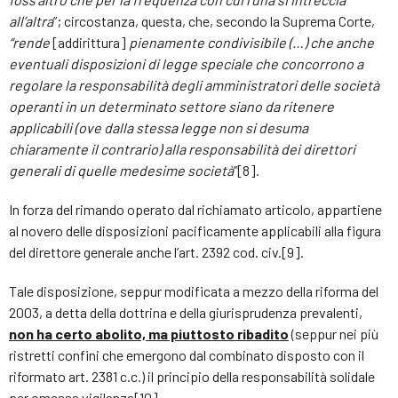
all’altra
”; circostanza, questa, che, secondo la Suprema Corte,
“rende
[addirittura]
pienamente condivisibile (…) che anche
eventuali disposizioni di legge speciale che concorrono a
regolare la responsabilità degli amministratori delle società
operanti in un determinato settore siano da ritenere
applicabili (ove dalla stessa legge non si desuma
chiaramente il contrario) alla responsabilità dei direttori
generali di quelle medesime società
”[8].
In forza del rimando operato dal richiamato articolo, appartiene
al novero delle disposizioni pacificamente applicabili alla figura
del direttore generale anche l’art. 2392 cod. civ.[9].
Tale disposizione, seppur modificata a mezzo della riforma del
2003, a detta della dottrina e della giurisprudenza prevalenti,
non ha certo abolito, ma piuttosto ribadito
(seppur nei più
ristretti confini che emergono dal combinato disposto con il
riformato art. 2381 c.c.) il principio della responsabilità solidale
per omessa vigilanza[10].