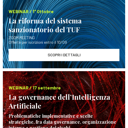
WEBINAR / 1° Ottobre
La riforma del sistema
sanzionatorio del TUF
ZOOM MEETING
Offerte per iscrizioni entro il 10/09
SCOPRI I DETTAGLI
WEBINAR / 17 settembre
La governance dell’Intelligenza
Artificiale
Problematiche implementative e scelte
strategiche, fra data governance, organizzazione
interna e gestione dei rischi