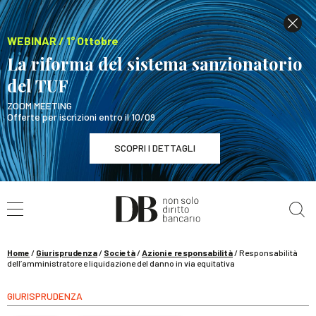
WEBINAR / 1° Ottobre
La riforma del sistema sanzionatorio
del TUF
ZOOM MEETING
Offerte per iscrizioni entro il 10/09
SCOPRI I DETTAGLI
Cerca nel sito
WEBINAR / 1° Ottobre
La riforma del sistema sanzionatorio del TUF
SCOPRI I DETTAGLI
Home
/
Giurisprudenza
/
Società
/
Azioni e responsabilità
/
Responsabilità
dell’amministratore e liquidazione del danno in via equitativa
GIURISPRUDENZA