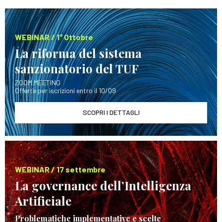
WEBINAR / 1° Ottobre
La riforma del sistema
sanzionatorio del TUF
ZOOM MEETING
Offerte per iscrizioni entro il 10/09
SCOPRI I DETTAGLI
WEBINAR / 17 settembre
La governance dell’Intelligenza
Artificiale
Problematiche implementative e scelte