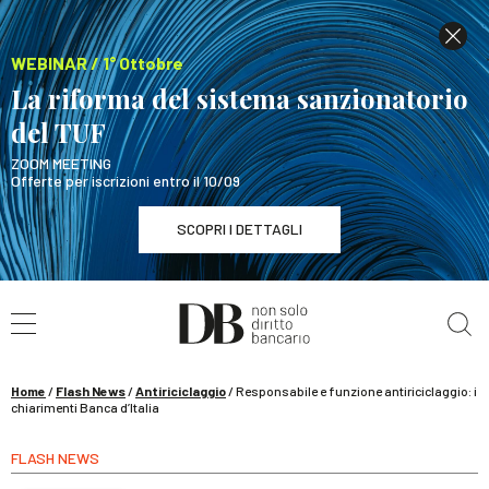
WEBINAR / 1° Ottobre
La riforma del sistema sanzionatorio
del TUF
ZOOM MEETING
Offerte per iscrizioni entro il 10/09
SCOPRI I DETTAGLI
Cerca nel sito
WEBINAR / 1° Ottobre
La riforma del sistema sanzionatorio del TUF
SCOPRI I DETTAGLI
Home
/
Flash News
/
Antiriciclaggio
/
Responsabile e funzione antiriciclaggio: i
chiarimenti Banca d’Italia
FLASH NEWS