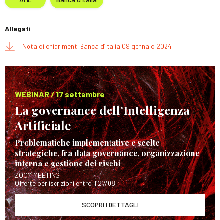
Allegati
Nota di chiarimenti Banca d’Italia 09 gennaio 2024
WEBINAR / 17 settembre
La governance dell’Intelligenza
Artificiale
Problematiche implementative e scelte
strategiche, fra data governance, organizzazione
interna e gestione dei rischi
ZOOM MEETING
Offerte per iscrizioni entro il 27/08
SCOPRI I DETTAGLI