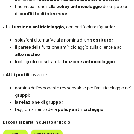
l’individuazione nella
policy antiriciclaggio
delle ipotesi
di
conflitto di interesse
.
• La
funzione antiriciclaggio
, con particolare riguardo:
soluzioni alternative alla nomina di un
sostituto
;
il parere della funzione antiriciclaggio sulla clientela ad
alto rischio
;
l’obbligo di consultare la
funzione antiriciclaggio
.
•
Altri profili
, ovvero:
nomina dell’esponente responsabile per l’antiriciclaggio nei
gruppi
;
la
relazione di gruppo
;
l’aggiornamento della
policy antiriciclaggio
.
Di cosa si parla in questo articolo
AML
Banca d’Italia