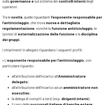
sulla
governance e
sul sistema dei
controlli interni
degli
operatori.
Tra le
novità
, quelle riguardanti
l’esponente responsabile per
l’antiriciclaggio
, che trova
nuova e dettagliata
regolamentazione
, nonché la
funzione antiriciclaggio
, le
ipotesi di
esternalizzazione della funzione
e la
disciplina
dei gruppi
.
I chiarimenti in allegato riguardano i seguenti profili:
• L’
esponente responsabile per l’antiriciclaggio
, con
particolare riguardo:
all’attribuzione dell’incarico all’
Amministratore
delegato
;
all’attribuzione dell’incarico ad un
amministratore non
esecutivo
;
la delega di compiti a terzi (esp.
dirigenti interni
);
il caso delle
succursali italiane di banche estere
;