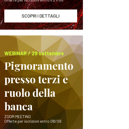
SCOPRI I DETTAGLI
WEBINAR / 29 settembre
Pignoramento
presso terzi e
ruolo della
banca
ZOOM MEETING
Offerte per iscrizioni entro 08/09