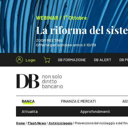
WEBINAR / 1° Ottobre
La riforma del sis
ZOOM MEETING
Offerte per iscrizioni entro il 10/09
Cerca nel s
DB FORMAZIONE
DB ALERT
DB P
Login
WEBINAR / 1° Ot
BANCA
FINANZA E MERCATI
AS
Attualità
Approfondimenti
Home
/
Flash News
/
Antiriciclaggio
/
Prevenzione del riciclaggio e del fi