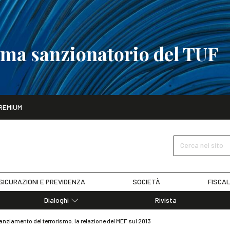
tema sanzionatorio del TUF
ito
REMIUM
tobre
La riforma del sistema sanzionatorio del TUF
SCOPRI I DET
Cerca nel sito
SICURAZIONI E PREVIDENZA
SOCIETÀ
FISCAL
Dialoghi
Rivista
Dialoghi di Diritto dell'Economia
nanziamento del terrorismo: la relazione del MEF sul 2013
Editoriali