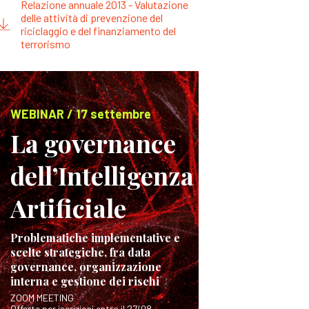
Relazione annuale 2013 - Valutazione
delle attività di prevenzione del
riciclaggio e del finanziamento del
terrorismo
WEBINAR / 17 settembre
La governance
dell’Intelligenza
Artificiale
Problematiche implementative e
scelte strategiche, fra data
governance, organizzazione
interna e gestione dei rischi
ZOOM MEETING
Offerte per iscrizioni entro il 27/08