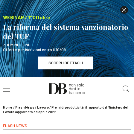
WEBINAR / 1° Ottobre
La riforma del sistema sanzionatorio
del TUF
ZOOM MEETING
Offerte per iscrizioni entro il 10/09
SCOPRI I DETTAGLI
Cerca nel sito
WEBINAR / 1° Ottobre
La riforma del sistema sanzionatorio del TUF
SCOPRI I DETTAGLI
Home
/
Flash News
/
Lavoro
/
Premi di produttività: il rapporto del Ministero del
Lavoro aggiornato ad aprile 2022
FLASH NEWS