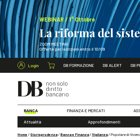
WEBINAR / 1° Ottobre
La riforma del sis
ZOOM MEETING
Offerte per iscrizioni entro il 10/09
Cerca nel s
DB FORMAZIONE
DB ALERT
DB P
Login
WEBINAR / 1° Ot
BANCA
FINANZA E MERCATI
AS
Attualità
Approfondimenti
Home
/
Giurisprudenza
/
Banca e Finanza
/
Vigilanza
/
Popolare di Vicen