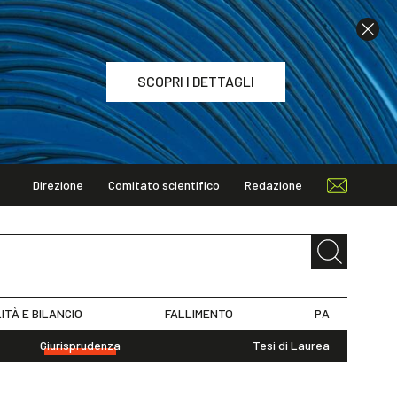
SCOPRI I DETTAGLI
Direzione
Comitato scientifico
Redazione
TAGLI
ITÀ E BILANCIO
FALLIMENTO
PA
Giurisprudenza
Tesi di Laurea