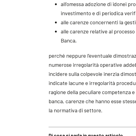
all’omessa adozione di idonei pro
investimento e di periodica verif
alle carenze concernenti la gestio
alle carenze relative al processo
Banca,
perché neppure l’eventuale dimostrazi
numerose irregolarità operative addeb
incidere sulla colpevole inerzia dimo
indicate lacune e irregolarità procedu
ragione della peculiare competenza e 
banca, carenze che hanno esse stesse 
la normativa di settore.
Di cosa si parla in questo articolo