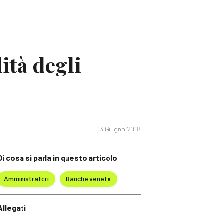
ità degli
13 Giugno 2018
Di cosa si parla in questo articolo
Amministratori
Banche venete
Allegati