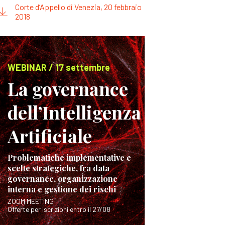
Corte d’Appello di Venezia, 20 febbraio
2018
WEBINAR / 17 settembre
La governance
dell’Intelligenza
Artificiale
Problematiche implementative e
scelte strategiche, fra data
governance, organizzazione
interna e gestione dei rischi
ZOOM MEETING
Offerte per iscrizioni entro il 27/08