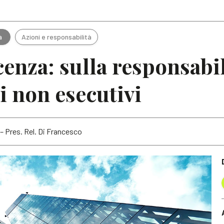
Articoli
Note
à
Azioni e responsabilità
cenza: sulla responsabil
 non esecutivi
 – Pres. Rel. Di Francesco