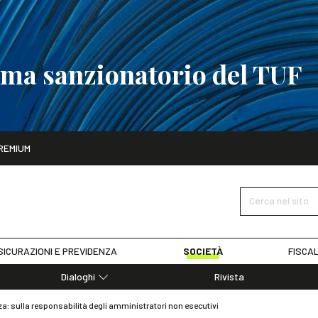
tema sanzionatorio del TUF
ito
REMIUM
tobre
La riforma del sistema sanzionatorio del TUF
SCOPRI I DET
Cerca nel sito
SICURAZIONI E PREVIDENZA
SOCIETÀ
FISCAL
Dialoghi
Rivista
Dialoghi di Diritto dell'Economia
za: sulla responsabilità degli amministratori non esecutivi
Editoriali