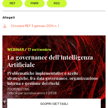
MEF
PNRR
RGS
Allegati
Circolare MEF 3 gennaio 2024 n. 1
WEBINAR / 17 settembre
La governance dell’Intelligenza
Artificiale
Problematiche implementative e scelte
strategiche, fra data governance, organizzazione
interna e gestione dei rischi
ZOOM MEETING
Offerte per iscrizioni entro il 27/08
SCOPRI I DETTAGLI