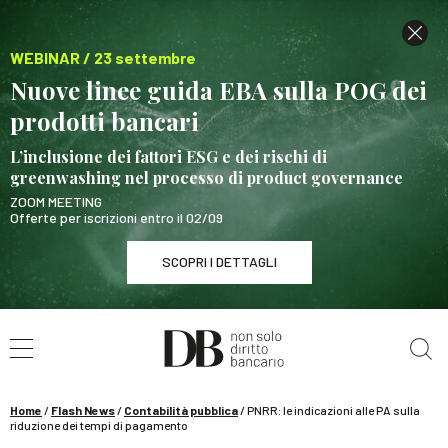
WEBINAR / 23 settembre
Nuove linee guida EBA sulla POG dei
prodotti bancari
L’inclusione dei fattori ESG e dei rischi di
greenwashing nel processo di product governance
ZOOM MEETING
Offerte per iscrizioni entro il 02/09
SCOPRI I DETTAGLI
Cerca nel sito
WEBINAR / 23 settembre
Nuove linee guida EBA sulla POG dei prodotti
bancari
Home
/
Flash News
/
Contabilità pubblica
/
PNRR: le indicazioni alle PA sulla
SCOPRI I DETTAGLI
riduzione dei tempi di pagamento