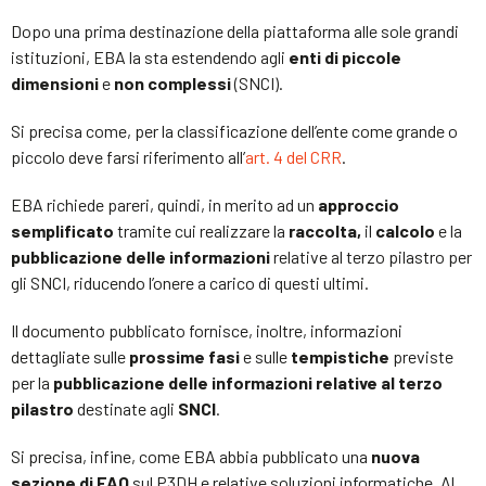
Dopo una prima destinazione della piattaforma alle sole grandi
istituzioni, EBA la sta estendendo agli
enti di piccole
dimensioni
e
non complessi
(SNCI).
Si precisa come, per la classificazione dell’ente come grande o
piccolo deve farsi riferimento all’
art. 4 del CRR
.
EBA richiede pareri, quindi, in merito ad un
approccio
semplificato
tramite cui realizzare la
raccolta,
il
calcolo
e la
pubblicazione
delle informazioni
relative al terzo pilastro per
gli SNCI, riducendo l’onere a carico di questi ultimi.
Il documento pubblicato fornisce, inoltre, informazioni
dettagliate sulle
prossime fasi
e sulle
tempistiche
previste
per la
pubblicazione delle informazioni relative al terzo
pilastro
destinate agli
SNCI
.
Si precisa, infine, come EBA abbia pubblicato una
nuova
sezione di FAQ
sul P3DH e relative soluzioni informatiche. Al