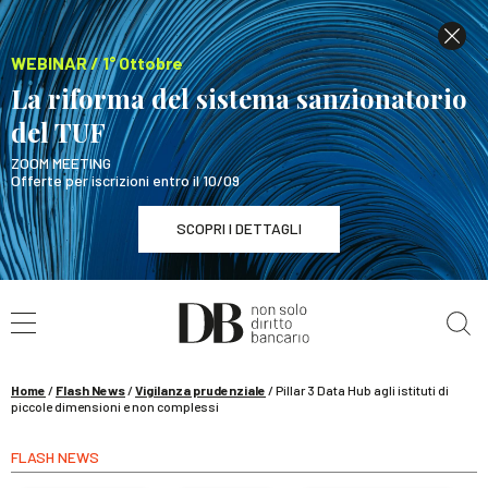
WEBINAR / 1° Ottobre
La riforma del sistema sanzionatorio
del TUF
ZOOM MEETING
Offerte per iscrizioni entro il 10/09
SCOPRI I DETTAGLI
Cerca nel sito
WEBINAR / 1° Ottobre
La riforma del sistema sanzionatorio del TUF
SCOPRI I DETTAGLI
Home
/
Flash News
/
Vigilanza prudenziale
/
Pillar 3 Data Hub agli istituti di
piccole dimensioni e non complessi
FLASH NEWS