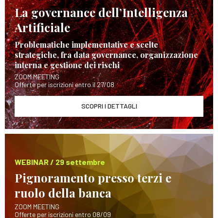
La governance dell’Intelligenza
Artificiale
Problematiche implementative e scelte
strategiche, fra data governance, organizzazione
interna e gestione dei rischi
ZOOM MEETING
Offerte per iscrizioni entro il 27/08
SCOPRI I DETTAGLI
WEBINAR / 29 settembre
Pignoramento presso terzi e
ruolo della banca
ZOOM MEETING
Offerte per iscrizioni entro 08/09