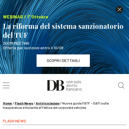
WEBINAR / 1° Ottobre
La riforma del sistema sanzionatorio
del TUF
ZOOM MEETING
Offerte per iscrizioni entro il 10/09
SCOPRI I DETTAGLI
Cerca nel sito
WEBINAR / 1° Ottobre
La riforma del sistema sanzionatorio del TUF
SCOPRI I DETTAGLI
Home
/
Flash News
/
Antiriciclaggio
/
Nuova guida FATF – GAFI sulla
trasparenza e titolarità effettiva dei corporate vehicles
FLASH NEWS