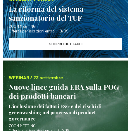
La riforma del sistema
sanzionatorio del TUF
ZOOM MEETING
Offerte per iscrizioni entro il 10/09
SCOPRI I DETTAGLI
WEBINAR / 23 settembre
Nuove linee guida EBA sulla POG
dei prodotti bancari
L’inclusione dei fattori ESG e dei rischi di
greenwashing nel processo di product
governance
ZOOM MEETING
Offerte per iscrizioni entro il 02/09