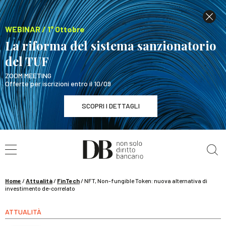
WEBINAR / 1° Ottobre
La riforma del sistema sanzionatorio
del TUF
ZOOM MEETING
Offerte per iscrizioni entro il 10/09
SCOPRI I DETTAGLI
Cerca nel sito
WEBINAR / 1° Ottobre
La riforma del sistema sanzionatorio del TUF
SCOPRI I DETTAGLI
Home
/
Attualità
/
FinTech
/
NFT, Non-fungible Token: nuova alternativa di
investimento de-correlato
ATTUALITÀ