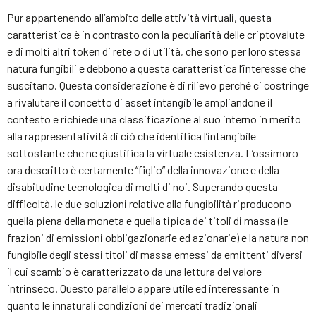
Pur appartenendo all’ambito delle attività virtuali, questa
caratteristica è in contrasto con la peculiarità delle criptovalute
e di molti altri token di rete o di utilità, che sono per loro stessa
natura fungibili e debbono a questa caratteristica l’interesse che
suscitano. Questa considerazione è di rilievo perché ci costringe
a rivalutare il concetto di asset intangibile ampliandone il
contesto e richiede una classificazione al suo interno in merito
alla rappresentatività di ciò che identifica l’intangibile
sottostante che ne giustifica la virtuale esistenza. L’ossimoro
ora descritto è certamente “figlio” della innovazione e della
disabitudine tecnologica di molti di noi. Superando questa
difficoltà, le due soluzioni relative alla fungibilità riproducono
quella piena della moneta e quella tipica dei titoli di massa (le
frazioni di emissioni obbligazionarie ed azionarie) e la natura non
fungibile degli stessi titoli di massa emessi da emittenti diversi
il cui scambio è caratterizzato da una lettura del valore
intrinseco. Questo parallelo appare utile ed interessante in
quanto le innaturali condizioni dei mercati tradizionali