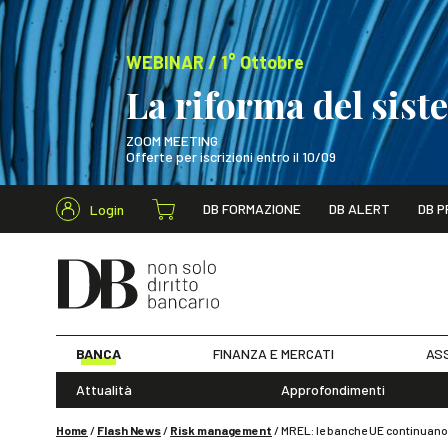
WEBINAR / 1° Ottobre
La riforma del sis
ZOOM MEETING
Offerte per iscrizioni entro il 10/09
Cerca nel s
DB FORMAZIONE
DB ALERT
DB P
Login
WEBINAR / 1° Ot
BANCA
FINANZA E MERCATI
ASS
Attualità
Approfondimenti
Home
/
Flash News
/
Risk management
/
MREL: le banche UE continuano a