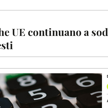
Articoli
Note
e UE continuano a sodd
esti