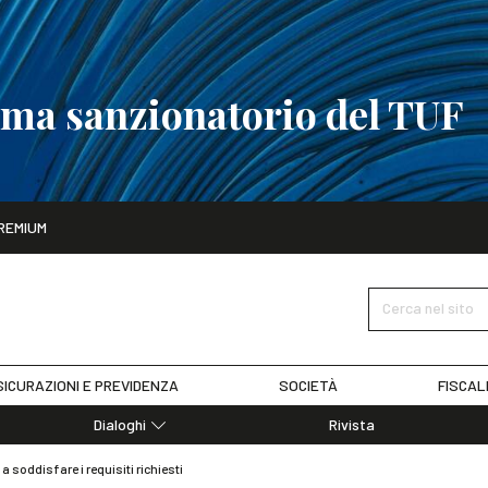
tema sanzionatorio del TUF
ito
REMIUM
tobre
La riforma del sistema sanzionatorio del TUF
SCOPRI I DET
Cerca nel sito
ICURAZIONI E PREVIDENZA
SOCIETÀ
FISCAL
Dialoghi
Rivista
Dialoghi di Diritto dell'Economia
 soddisfare i requisiti richiesti
Editoriali