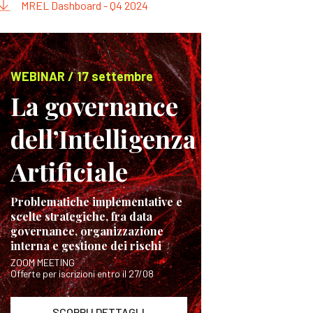
MREL Dashboard - Q4 2024
WEBINAR / 17 settembre
La governance
dell’Intelligenza
Artificiale
Problematiche implementative e
scelte strategiche, fra data
governance, organizzazione
interna e gestione dei rischi
ZOOM MEETING
Offerte per iscrizioni entro il 27/08
SCOPRI I DETTAGLI