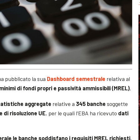
a pubblicato la sua
Dashboard semestrale
relativa al
 minimi di fondi propri e passività ammissibili (MREL)
.
tatistiche aggregate
relative a
345 banche
soggette
e di risoluzione UE
, per le quali l’EBA ha ricevuto
dati
nerale le banche soddisfano i requisiti MREL richiesti
,