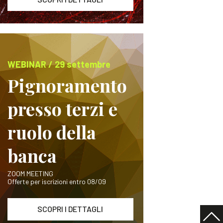
WEBINAR / 29 settembre
Pignoramento
presso terzi e
ruolo della
banca
ZOOM MEETING
Offerte per iscrizioni entro 08/09
SCOPRI I DETTAGLI