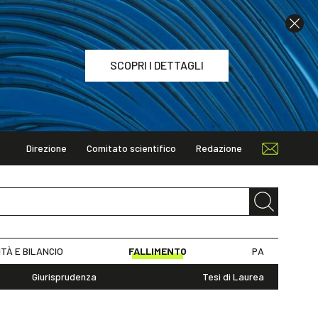
SCOPRI I DETTAGLI
Direzione
Comitato scientifico
Redazione
TAGLI
ITÀ E BILANCIO
FALLIMENTO
PA
Giurisprudenza
Tesi di Laurea