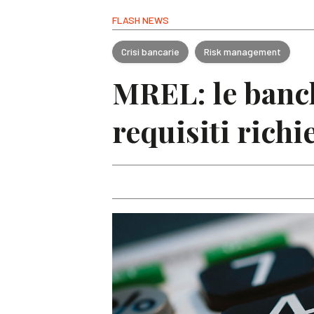
FLASH NEWS
Crisi bancarie
Risk management
MREL: le banch
requisiti richi