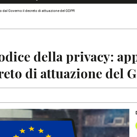
Dialoghi di Diritto dell'Economia
o dal Governo il decreto di attuazione del GDPR
Editoriali
Articoli
Note
odice della privacy: ap
reto di attuazione del