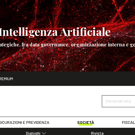
ntelligenza Artificiale
ategiche, fra data governance, organizzazione interna e ge
ito
REMIUM
ettembre
La governance dell’Intelligenza Artificiale
SCOPRI I DET
Cerca nel sito
ICURAZIONI E PREVIDENZA
SOCIETÀ
FISCAL
Dialoghi
Rivista