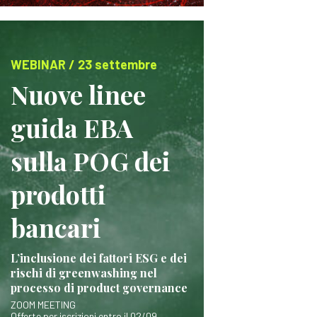
WEBINAR / 23 settembre
Nuove linee
guida EBA
sulla POG dei
prodotti
bancari
L’inclusione dei fattori ESG e dei
rischi di greenwashing nel
processo di product governance
ZOOM MEETING
Offerte per iscrizioni entro il 02/09