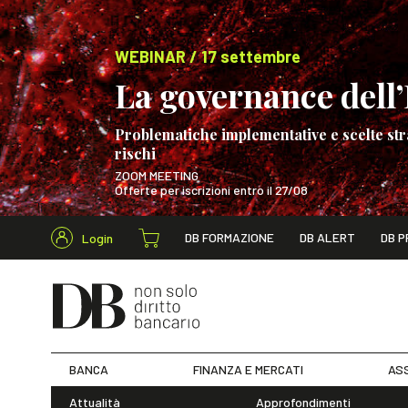
WEBINAR / 17 settembre
La governance dell’I
Problematiche implementative e scelte str
rischi
ZOOM MEETING
Offerte per iscrizioni entro il 27/08
Cerca nel s
DB FORMAZIONE
DB ALERT
DB P
Login
WEBINAR / 17 s
BANCA
FINANZA E MERCATI
ASS
Attualità
Approfondimenti