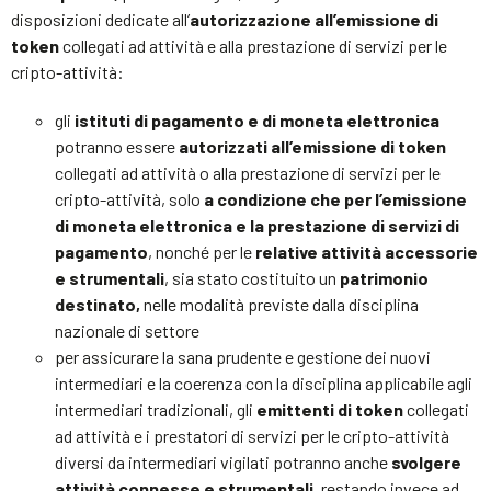
disposizioni dedicate all’
autorizzazione all’emissione di
token
collegati ad attività e alla prestazione di servizi per le
cripto-attività:
gli
istituti di pagamento e di moneta elettronica
potranno essere
autorizzati all’emissione di token
collegati ad attività o alla prestazione di servizi per le
cripto-attività, solo
a condizione che per l’emissione
di moneta elettronica e la prestazione di servizi di
pagamento
, nonché per le
relative attività accessorie
e strumentali
, sia stato costituito un
patrimonio
destinato,
nelle modalità previste dalla disciplina
nazionale di settore
per assicurare la sana prudente e gestione dei nuovi
intermediari e la coerenza con la disciplina applicabile agli
intermediari tradizionali, gli
emittenti di token
collegati
ad attività e i prestatori di servizi per le cripto-attività
diversi da intermediari vigilati potranno anche
svolgere
attività connesse e strumentali,
restando invece ad