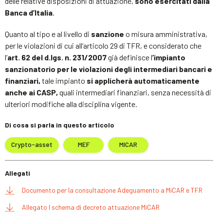
delle relative disposizioni di attuazione,
sono esercitati dalla
Banca d’Italia
.
Quanto al tipo e al livello di
sanzione
o misura amministrativa,
per le violazioni di cui all’articolo 29 di TFR, e considerato che
l’
art. 62 del d.lgs. n. 231/2007
già definisce l
’impianto
sanzionatorio per le violazioni degli intermediari bancari e
finanziari,
tale impianto
si applicherà automaticamente
anche ai CASP,
quali intermediari finanziari, senza necessità di
ulteriori modifiche alla disciplina vigente.
Di cosa si parla in questo articolo
Crypto-asset
MEF
MICAR
Allegati
Documento per la consultazione Adeguamento a MiCAR e TFR
Allegato I schema di decreto attuazione MiCAR