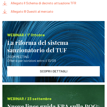
Allegato II Schema di decreto attuazione TFR
Allegato III Quesiti al mercato
WEBINAR / 1° Ottobre
La riforma del sistema
sanzionatorio del TUF
ZOOM MEETING
Offerte per iscrizioni entro il 10/09
SCOPRI I DETTAGLI
WEBINAR / 23 settembre
Nuove linee guida EBA sulla POG