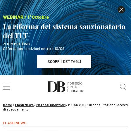
WEBINAR / 1° Ottobre
La riforma del sistema sanzionatorio
del TUF
ZOOM MEETING
Offerte per iscrizioni entro il 10/09
SCOPRI I DETTAGLI
Cerca nel sito
WEBINAR / 1° Ottobre
La riforma del sistema sanzionatorio del TUF
SCOPRI I DETTAGLI
Home
/
Flash News
/
Mercati finanziari
/
MICAR e TFR: in consultazione i decreti
di adeguamento
FLASH NEWS