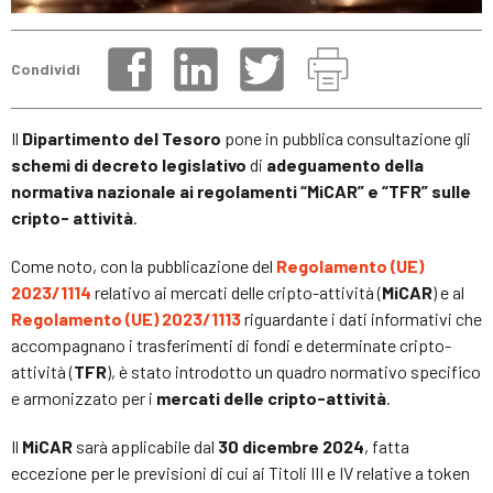
Condividi
Il
Dipartimento del Tesoro
pone in pubblica consultazione gli
schemi di decreto legislativo
di
adeguamento della
normativa nazionale ai regolamenti “MiCAR” e “TFR” sulle
cripto- attività
.
Come noto, con la pubblicazione del
Regolamento (UE)
2023/1114
relativo ai mercati delle cripto-attività (
MiCAR
) e al
Regolamento (UE) 2023/1113
riguardante i dati informativi che
accompagnano i trasferimenti di fondi e determinate cripto-
attività (
TFR
), è stato introdotto un quadro normativo specifico
e armonizzato per i
mercati delle cripto-attività
.
Il
MiCAR
sarà applicabile dal
30 dicembre 2024
, fatta
eccezione per le previsioni di cui ai Titoli III e IV relative a token