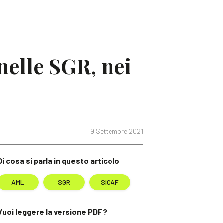
 nelle SGR, nei
9 Settembre 2021
Di cosa si parla in questo articolo
AML
SGR
SICAF
Vuoi leggere la versione PDF?