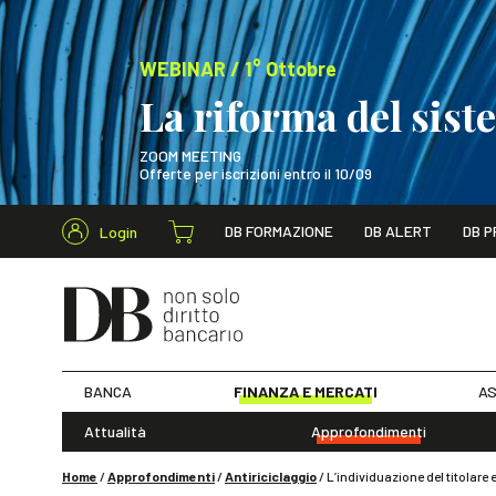
WEBINAR / 1° Ottobre
La riforma del sis
ZOOM MEETING
Offerte per iscrizioni entro il 10/09
Cerca nel s
DB FORMAZIONE
DB ALERT
DB P
Login
WEBINAR / 1° Ot
BANCA
FINANZA E MERCATI
AS
Attualità
Approfondimenti
Home
/
Approfondimenti
/
Antiriciclaggio
/
L’individuazione del titolare