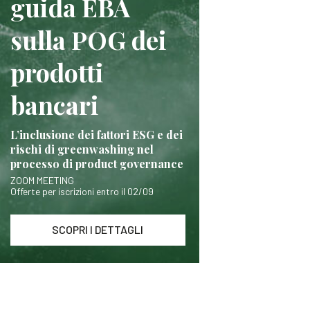
guida EBA
sulla POG dei
prodotti
bancari
L’inclusione dei fattori ESG e dei
rischi di greenwashing nel
processo di product governance
ZOOM MEETING
Offerte per iscrizioni entro il 02/09
SCOPRI I DETTAGLI