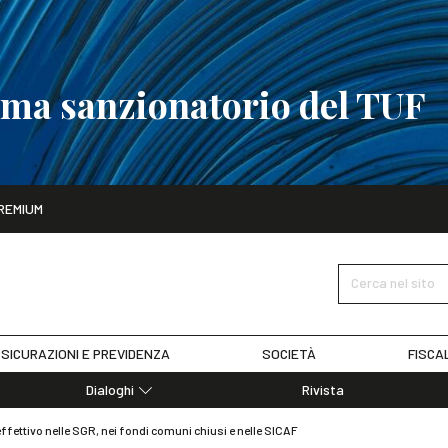
tema sanzionatorio del TUF
ito
REMIUM
tobre
La riforma del sistema sanzionatorio del TUF
SCOPRI I DET
Cerca nel sito
SICURAZIONI E PREVIDENZA
SOCIETÀ
FISCA
Dialoghi
Rivista
Dialoghi di Diritto dell'Economia
 effettivo nelle SGR, nei fondi comuni chiusi e nelle SICAF
Editoriali