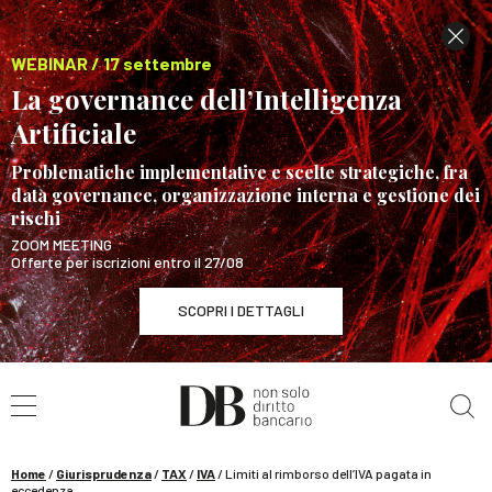
WEBINAR / 17 settembre
La governance dell’Intelligenza
Artificiale
Problematiche implementative e scelte strategiche, fra
data governance, organizzazione interna e gestione dei
rischi
ZOOM MEETING
Offerte per iscrizioni entro il 27/08
SCOPRI I DETTAGLI
Cerca nel sito
WEBINAR / 17 settembre
La governance dell’Intelligenza Artificiale
SCOPRI I DETTAGLI
Home
/
Giurisprudenza
/
TAX
/
IVA
/
Limiti al rimborso dell’IVA pagata in
eccedenza