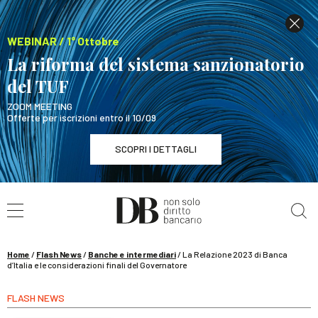
WEBINAR / 1° Ottobre
La riforma del sistema sanzionatorio
del TUF
ZOOM MEETING
Offerte per iscrizioni entro il 10/09
SCOPRI I DETTAGLI
Cerca nel sito
WEBINAR / 1° Ottobre
La riforma del sistema sanzionatorio del TUF
SCOPRI I DETTAGLI
Home
/
Flash News
/
Banche e intermediari
/
La Relazione 2023 di Banca
d’Italia e le considerazioni finali del Governatore
FLASH NEWS