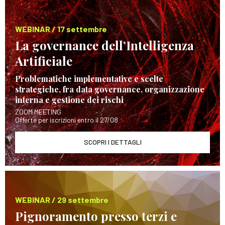
WEBINAR / 17 settembre
La governance dell’Intelligenza
Artificiale
Problematiche implementative e scelte
strategiche, fra data governance, organizzazione
interna e gestione dei rischi
ZOOM MEETING
Offerte per iscrizioni entro il 27/08
SCOPRI I DETTAGLI
WEBINAR / 29 settembre
Pignoramento presso terzi e