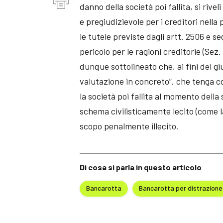
danno della società poi fallita, si ri
e pregiudizievole per i creditori nell
le tutele previste dagli artt. 2506 e s
pericolo per le ragioni creditorie (Sez
dunque sottolineato che, ai fini del gi
valutazione in concreto”, che tenga co
la società poi fallita al momento della 
schema civilisticamente lecito (come l
scopo penalmente illecito.
Di cosa si parla in questo articolo
Bancarotta
Bancarotta per distrazione