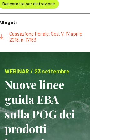
Bancarotta per distrazione
Allegati
Cassazione Penale, Sez. V, 17 aprile
2018, n. 17163
WEBINAR / 23 settembre
Nuove linee
guida EBA
sulla POG dei
prodotti