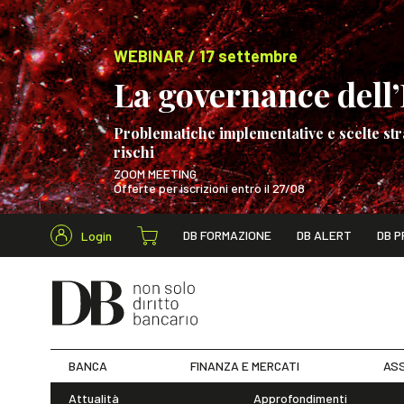
WEBINAR / 17 settembre
La governance dell’I
Problematiche implementative e scelte str
rischi
ZOOM MEETING
Offerte per iscrizioni entro il 27/08
Cerca nel s
DB FORMAZIONE
DB ALERT
DB P
Login
WEBINAR / 17 s
BANCA
FINANZA E MERCATI
ASS
Attualità
Approfondimenti