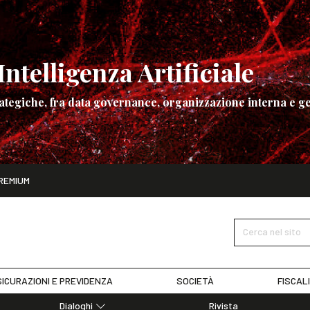
ntelligenza Artificiale
ategiche, fra data governance, organizzazione interna e ge
ito
REMIUM
ettembre
La governance dell’Intelligenza Artificiale
SCOPRI I DET
Cerca nel sito
ICURAZIONI E PREVIDENZA
SOCIETÀ
FISCAL
Dialoghi
Rivista