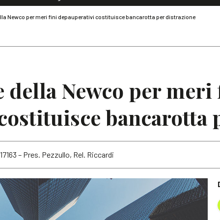
Dialoghi di Diritto dell'Economia
lla Newco per meri fini depauperativi costituisce bancarotta per distrazione
Editoriali
Articoli
Note
e della Newco per meri 
costituisce bancarotta 
 17163 – Pres. Pezzullo, Rel. Riccardi