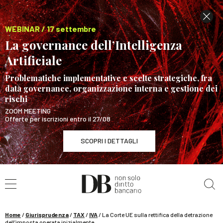
WEBINAR / 17 settembre
La governance dell’Intelligenza
Artificiale
Problematiche implementative e scelte strategiche, fra
data governance, organizzazione interna e gestione dei
rischi
ZOOM MEETING
Offerte per iscrizioni entro il 27/08
SCOPRI I DETTAGLI
Cerca nel sito
WEBINAR / 17 settembre
La governance dell’Intelligenza Artificiale
SCOPRI I DETTAGLI
Home
/
Giurisprudenza
/
TAX
/
IVA
/
La Corte UE sulla rettifica della detrazione
dell’imposta operata inizialmente