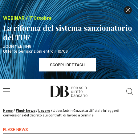
WEBINAR / 1° Ottobre
La riforma del sistema sanzionatorio
del TUF
ZOOM MEETING
Offerte per iscrizioni entro il 10/09
SCOPRI I DETTAGLI
Cerca nel sito
WEBINAR / 1° Ottobre
La riforma del sistema sanzionatorio del TUF
SCOPRI I DETTAGLI
Home
/
Flash News
/
Lavoro
/
Jobs Act: in Gazzetta Ufficiale la legge di
conversione del decreto sui contratti di lavoro a termine
FLASH NEWS