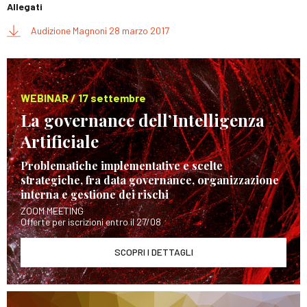
Allegati
Audizione Magnoni 28 marzo 2017
WEBINAR / 17 settembre
La governance dell’Intelligenza
Artificiale
Problematiche implementative e scelte
strategiche, fra data governance, organizzazione
interna e gestione dei rischi
ZOOM MEETING
Offerte per iscrizioni entro il 27/08
SCOPRI I DETTAGLI