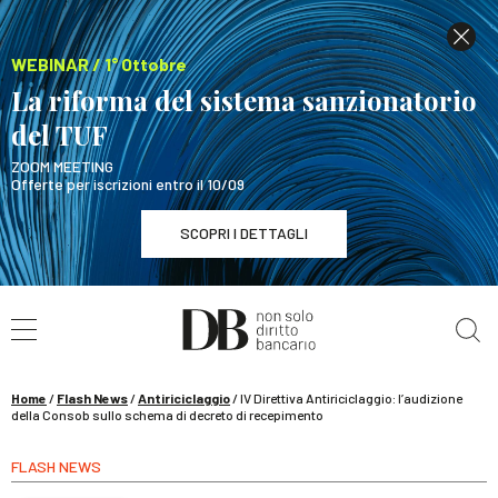
WEBINAR / 1° Ottobre
La riforma del sistema sanzionatorio
del TUF
ZOOM MEETING
Offerte per iscrizioni entro il 10/09
SCOPRI I DETTAGLI
Cerca nel sito
WEBINAR / 1° Ottobre
La riforma del sistema sanzionatorio del TUF
SCOPRI I DETTAGLI
Home
/
Flash News
/
Antiriciclaggio
/
IV Direttiva Antiriciclaggio: l’audizione
della Consob sullo schema di decreto di recepimento
FLASH NEWS