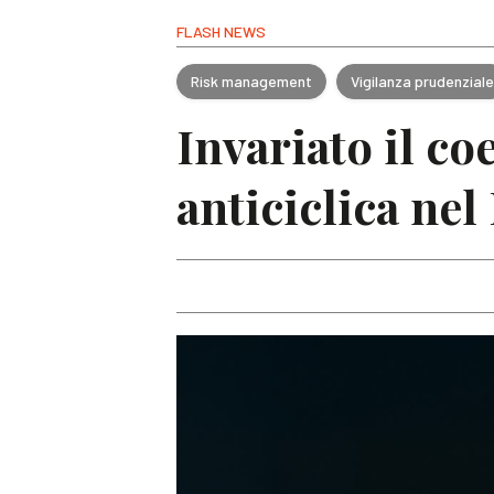
FLASH NEWS
Risk management
Vigilanza prudenzial
Invariato il co
anticiclica nel