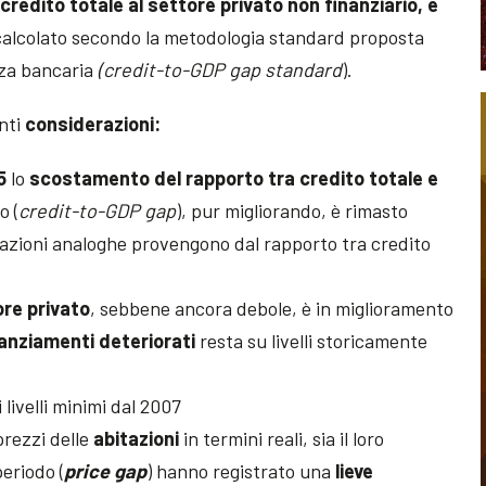
edito totale al settore privato non finanziario, e
calcolato secondo la metodologia standard proposta
nza bancaria
(credit-to-GDP gap standard
).
nti
considerazioni:
5
lo
scostamento del rapporto tra credito totale e
o (
credit-to-GDP gap
), pur migliorando, è rimasto
icazioni analoghe provengono dal rapporto tra credito
ore privato
, sebbene ancora debole, è in miglioramento
anziamenti deteriorati
resta su livelli storicamente
i livelli minimi dal 2007
 prezzi delle
abitazioni
in termini reali, sia il loro
eriodo (
price gap
) hanno registrato una
lieve