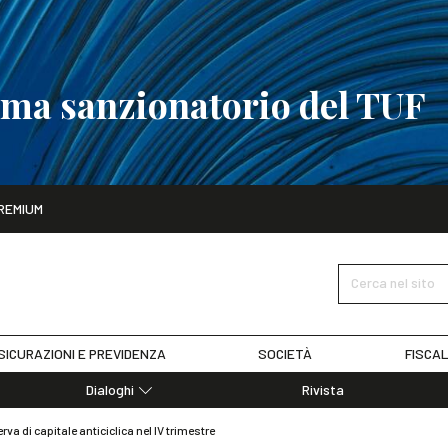
tema sanzionatorio del TUF
ito
REMIUM
tobre
La riforma del sistema sanzionatorio del TUF
SCOPRI I DET
Cerca nel sito
SICURAZIONI E PREVIDENZA
SOCIETÀ
FISCAL
Dialoghi
Rivista
Dialoghi di Diritto dell'Economia
serva di capitale anticiclica nel IV trimestre
Editoriali