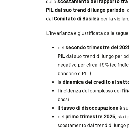
sullo
scostamento del rapporto tra cr
PIL dal suo trend di lungo periodo
, 
dal
Comitato di Basilea
per la vigila
L’invarianza è giustificata dalle segue
nel
secondo trimestre del 202
PIL
dal suo trend di lungo period
negativo per circa il 9% (ed ind
bancario e PIL)
la
dinamica del credito al sett
l’incidenza del complesso dei
fin
bassi
il
tasso di disoccupazione
è su
nel
primo trimestre 2025
, sia i
scostamento dal trend di lungo p