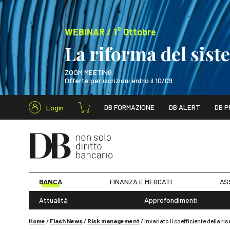
WEBINAR / 1° Ottobre
La riforma del sis
ZOOM MEETING
Offerte per iscrizioni entro il 10/09
Cerca nel s
DB FORMAZIONE
DB ALERT
DB P
Login
WEBINAR / 1° Ot
BANCA
FINANZA E MERCATI
AS
Attualità
Approfondimenti
Home
/
Flash News
/
Risk management
/
Invariato il coefficiente della ri