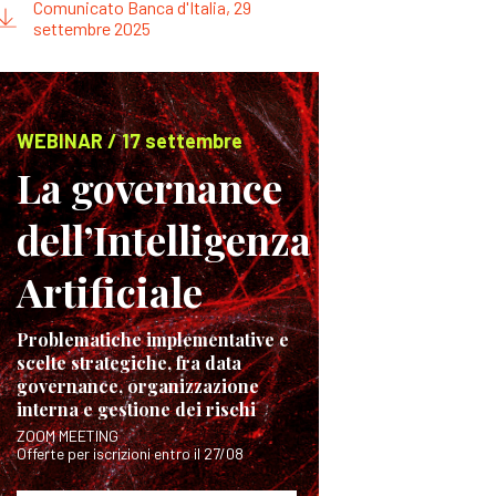
Comunicato Banca d'Italia, 29
settembre 2025
WEBINAR / 17 settembre
La governance
dell’Intelligenza
Artificiale
Problematiche implementative e
scelte strategiche, fra data
governance, organizzazione
interna e gestione dei rischi
ZOOM MEETING
Offerte per iscrizioni entro il 27/08