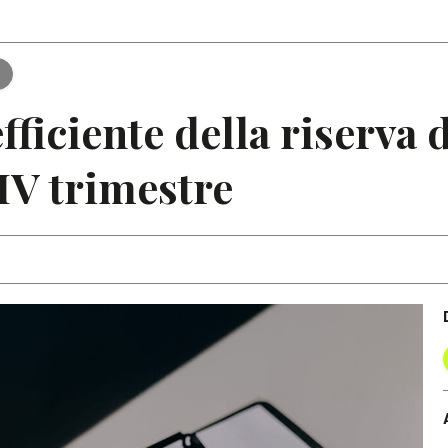
Articoli
Note
e
efficiente della riserva 
 IV trimestre