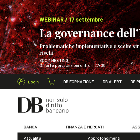
WEBINAR / 17 settembre
La governance dell’I
Problematiche implementative e scelte str
rischi
ZOOM MEETING
Offerte per iscrizioni entro il 27/08
Cerca nel s
DB FORMAZIONE
DB ALERT
DB P
Login
WEBINAR / 17 s
BANCA
FINANZA E MERCATI
ASS
Attualità
Approfondimenti