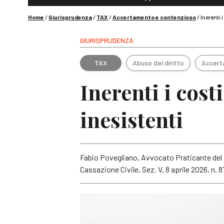
Home
/
Giurisprudenza
/
TAX
/
Accertamento e contenzioso
/
Inerenti 
GIURISPRUDENZA
TAX
Abuso del diritto
Accert
Inerenti i cos
inesistenti
Fabio Povegliano, Avvocato Praticante del 
Cassazione Civile, Sez. V, 8 aprile 2026, n. 