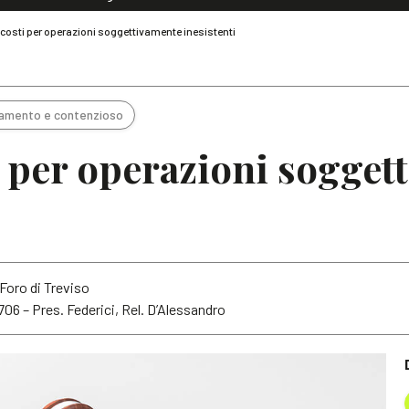
Dialoghi di Diritto dell'Economia
i costi per operazioni soggettivamente inesistenti
Editoriali
Articoli
Note
amento e contenzioso
ti per operazioni sogge
Foro di Treviso
8706 – Pres. Federici, Rel. D’Alessandro