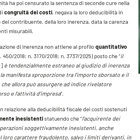
mità ha poi censurato la sentenza di seconde cure nella
di
congruità dei costi
, negava la loro deducibilità in
 del contribuente, della loro inerenza, data la carenza
enti misurabili.
tazione di inerenza non attiene al profilo
quantitativo
n. 450/2018; n. 3170/2018; n. 3737/2025) posto che “
il
]
è tendenzialmente estraneo al giudizio di inerenza
i la manifesta sproporzione tra l’importo sborsato e il
che allora può assurgere ad indice rivelatore
orso e l’attività d’impresa
”.
n relazione alla deducibilità fiscale dei costi sostenuti
mente inesistenti
statuendo che “
l’acquirente dei
 operazioni soggettivamente inesistenti, anche
 loro carattere fraudolento, salvo i limiti derivanti, in