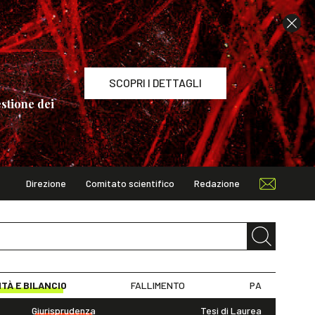
SCOPRI I DETTAGLI
stione dei
Direzione
Comitato scientifico
Redazione
TAGLI
ITÀ E BILANCIO
FALLIMENTO
PA
Giurisprudenza
Tesi di Laurea