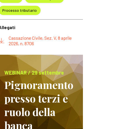
Processo tributario
Allegati
Cassazione Civile, Sez. V, 8 aprile
2026, n. 8706
WEBINAR / 29 settembre
Pignoramento
presso terzi e
ruolo della
banca