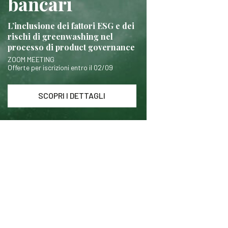
bancari
L’inclusione dei fattori ESG e dei
rischi di greenwashing nel
processo di product governance
ZOOM MEETING
Offerte per iscrizioni entro il 02/09
SCOPRI I DETTAGLI