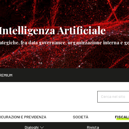
ntelligenza Artificiale
ategiche, fra data governance, organizzazione interna e ge
ito
REMIUM
ettembre
La governance dell’Intelligenza Artificiale
SCOPRI I DET
Cerca nel sito
ICURAZIONI E PREVIDENZA
SOCIETÀ
FISCAL
Dialoghi
Rivista