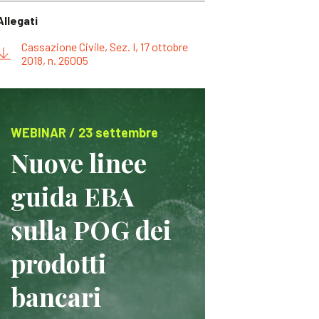
Allegati
Cassazione Civile, Sez. I, 17 ottobre
2018, n. 26005
WEBINAR / 23 settembre
Nuove linee
guida EBA
sulla POG dei
prodotti
bancari