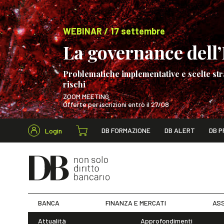
WEBINAR / 17 settembre
La governance dell’I
Problematiche implementative e scelte str
rischi
ZOOM MEETING
Offerte per iscrizioni entro il 27/08
Cerca nel s
DB FORMAZIONE
DB ALERT
DB P
Login
WEBINAR / 17 s
BANCA
FINANZA E MERCATI
ASS
Attualità
Approfondimenti