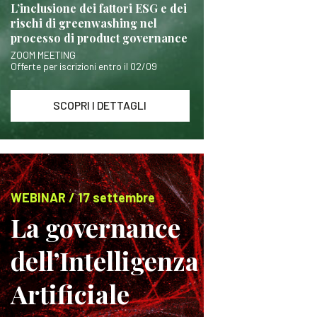
L’inclusione dei fattori ESG e dei
rischi di greenwashing nel
processo di product governance
ZOOM MEETING
Offerte per iscrizioni entro il 02/09
SCOPRI I DETTAGLI
WEBINAR / 17 settembre
La governance
dell’Intelligenza
Artificiale