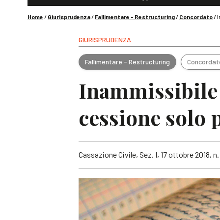
Home
/
Giurisprudenza
/
Fallimentare - Restructuring
/
Concordato
/
I
GIURISPRUDENZA
Fallimentare - Restructuring
Concordat
Inammissibile 
cessione solo p
Cassazione Civile, Sez. I, 17 ottobre 2018, n