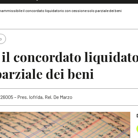
Dialoghi di Diritto dell'Economia
nammissibile il concordato liquidatorio con cessione solo parziale dei beni
Editoriali
Articoli
Note
o
il concordato liquidat
arziale dei beni
. 26005 – Pres. Iofrida, Rel. De Marzo