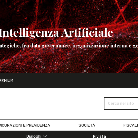
ntelligenza Artificiale
ategiche, fra data governance, organizzazione interna e ge
ito
REMIUM
ettembre
La governance dell’Intelligenza Artificiale
SCOPRI I DET
Cerca nel sito
ICURAZIONI E PREVIDENZA
SOCIETÀ
FISCAL
Dialoghi
Rivista