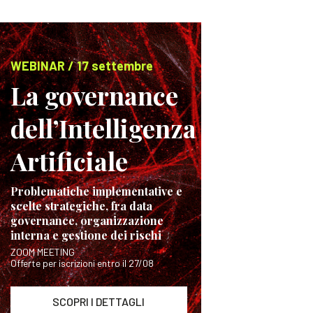
WEBINAR / 17 settembre
La governance
dell’Intelligenza
Artificiale
Problematiche implementative e
scelte strategiche, fra data
governance, organizzazione
interna e gestione dei rischi
ZOOM MEETING
Offerte per iscrizioni entro il 27/08
SCOPRI I DETTAGLI