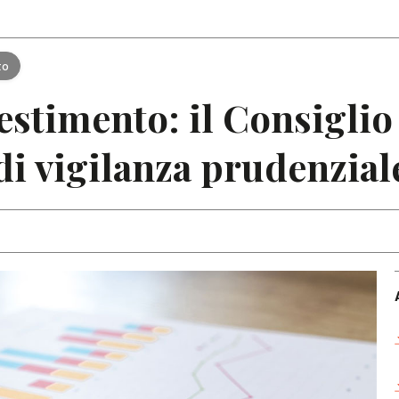
Articoli
Note
to
estimento: il Consiglio
i vigilanza prudenzial