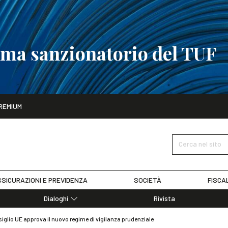
tema sanzionatorio del TUF
ito
REMIUM
tobre
La riforma del sistema sanzionatorio del TUF
SCOPRI I DET
Cerca nel sito
SICURAZIONI E PREVIDENZA
SOCIETÀ
FISCA
Dialoghi
Rivista
Dialoghi di Diritto dell'Economia
siglio UE approva il nuovo regime di vigilanza prudenziale
Editoriali