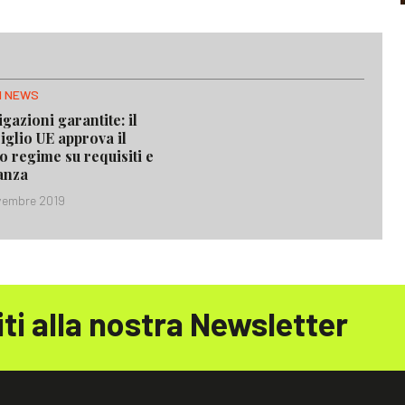
H NEWS
gazioni garantite: il
iglio UE approva il
o regime su requisiti e
lanza
vembre 2019
iti alla nostra Newsletter