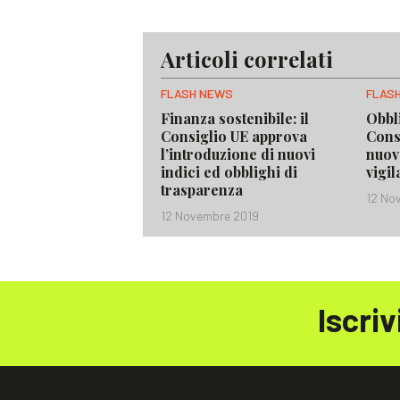
Articoli correlati
FLASH NEWS
FLAS
Finanza sostenibile: il
Obbli
Consiglio UE approva
Cons
l’introduzione di nuovi
nuov
indici ed obblighi di
vigi
trasparenza
12 No
12 Novembre 2019
Iscriv