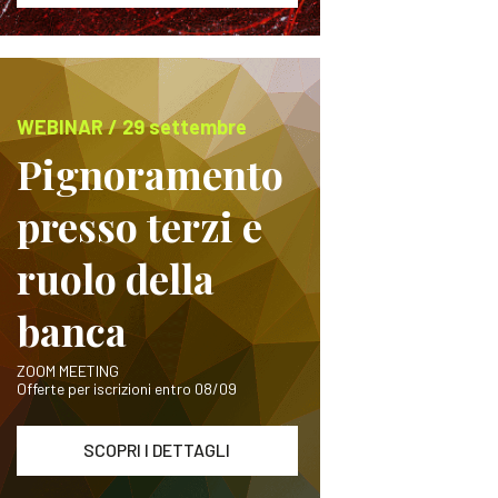
WEBINAR / 29 settembre
Pignoramento
presso terzi e
ruolo della
banca
ZOOM MEETING
Offerte per iscrizioni entro 08/09
SCOPRI I DETTAGLI