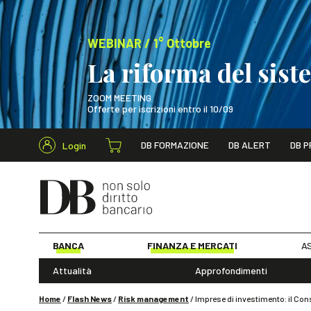
WEBINAR / 1° Ottobre
La riforma del sis
ZOOM MEETING
Offerte per iscrizioni entro il 10/09
Cerca nel s
DB FORMAZIONE
DB ALERT
DB P
Login
WEBINAR / 1° Ot
BANCA
FINANZA E MERCATI
AS
Attualità
Approfondimenti
Home
/
Flash News
/
Risk management
/
Imprese di investimento: il Con