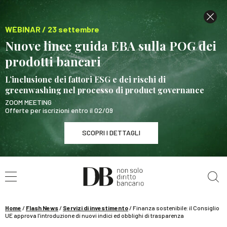
WEBINAR / 23 settembre
Nuove linee guida EBA sulla POG dei
prodotti bancari
L’inclusione dei fattori ESG e dei rischi di
greenwashing nel processo di product governance
ZOOM MEETING
Offerte per iscrizioni entro il 02/09
SCOPRI I DETTAGLI
Cerca nel sito
WEBINAR / 23 settembre
Nuove linee guida EBA sulla POG dei prodotti
bancari
Home
/
Flash News
/
Servizi di investimento
/
Finanza sostenibile: il Consiglio
SCOPRI I DETTAGLI
UE approva l’introduzione di nuovi indici ed obblighi di trasparenza